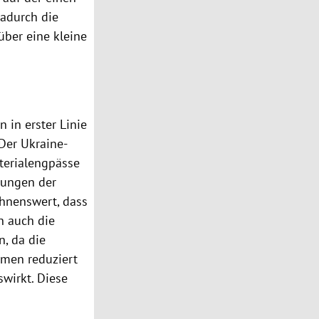
dadurch die
über eine kleine
 in erster Linie
 Der Ukraine-
terialengpässe
kungen der
ähnenswert, dass
n auch die
, da die
mmen reduziert
swirkt. Diese