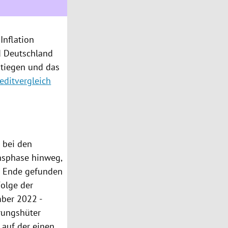
nflation
d Deutschland
stiegen und das
editvergleich
 bei den
insphase hinweg,
hr Ende gefunden
Folge der
mber 2022 -
rungshüter
 auf der einen