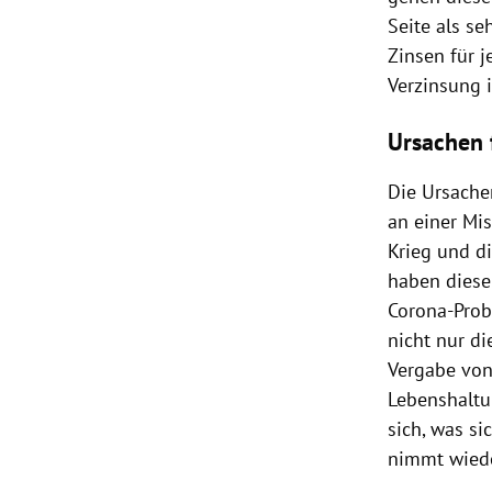
Seite als se
Zinsen für j
Verzinsung 
Ursachen 
Die Ursachen
an einer Mis
Krieg und d
haben diese
Corona-Probl
nicht nur d
Vergabe von
Lebenshaltu
sich, was si
nimmt wiede