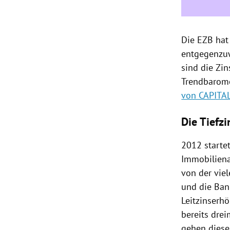
Die EZB hat
entgegenzuw
sind die Zi
Trendbarome
von CAPITA
Die Tiefz
2012 starte
Immobiliena
von der viel
und die Ban
Leitzinserh
bereits dre
gehen diesen