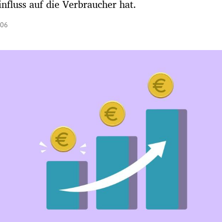
influss auf die Verbraucher hat.
:06
Hinweis öffnen/schließen