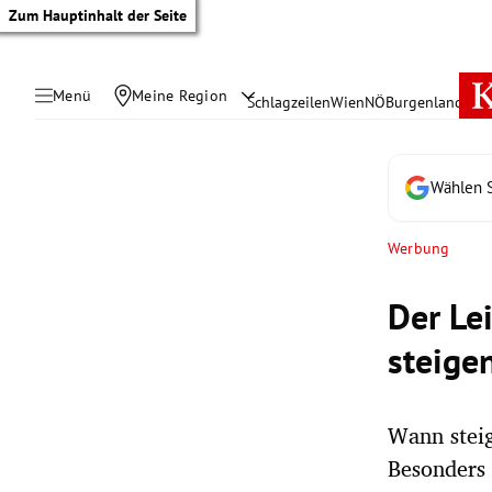
Zum Hauptinhalt der Seite
Menü
Meine Region
Schlagzeilen
Wien
NÖ
Burgenland
Öste
Wählen S
Werbung
Der Lei
steigen
Wann steig
tik Untermenü
Besonders 
rreich Untermenü