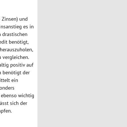
e Zinsen) und
insanstieg es in
 drastischen
dit benötigt,
 herauszuholen,
u vergleichen.
ltig positiv auf
h benötigt der
ttelt ein
sonders
 ebenso wichtig
ässt sich der
mpfen.