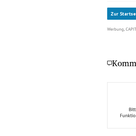
Zur Startse
Werbung, CAP
Komm