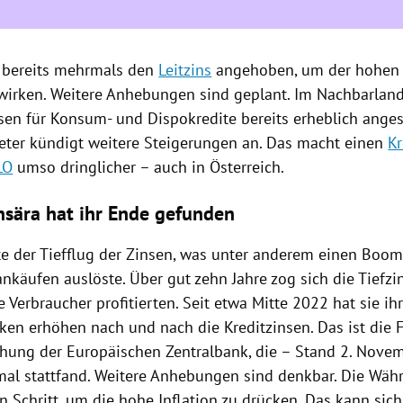
 bereits mehrmals den
Leitzins
angehoben, um der hohen I
irken. Weitere Anhebungen sind geplant. Im Nachbarlan
nsen für Konsum- und Dispokredite bereits erheblich ange
ter kündigt weitere Steigerungen an. Das macht einen
Kr
LO
umso dringlicher – auch in Österreich.
insära hat ihr Ende gefunden
te der Tiefflug der Zinsen, was unter anderem einen Boom
nkäufen auslöste. Über gut zehn Jahre zog sich die Tiefz
e Verbraucher profitierten. Seit etwa Mitte 2022 hat sie i
ken erhöhen nach und nach die Kreditzinsen. Das ist die 
öhung der Europäischen Zentralbank, die – Stand 2. Nove
imal stattfand. Weitere Anhebungen sind denkbar. Die Wäh
 Schritt, um die hohe Inflation zu drücken. Das kann sich