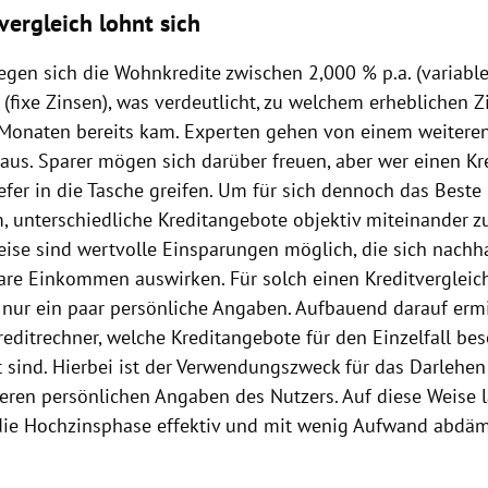
vergleich lohnt sich
egen sich die Wohnkredite zwischen 2,000 % p.a. (variabl
 (fixe Zinsen), was verdeutlicht, zu welchem erheblichen Z
 Monaten bereits kam. Experten gehen von einem weiteren
aus. Sparer mögen sich darüber freuen, aber wer einen Kre
efer in die Tasche greifen. Um für sich dennoch das Beste
m, unterschiedliche Kreditangebote objektiv miteinander z
ise sind wertvolle Einsparungen möglich, die sich nachha
are Einkommen auswirken. Für solch einen Kreditvergleic
 nur ein paar persönliche Angaben. Aufbauend darauf ermi
editrechner, welche Kreditangebote für den Einzelfall be
 sind. Hierbei ist der Verwendungszweck für das Darlehen
eren persönlichen Angaben des Nutzers. Auf diese Weise l
 die Hochzinsphase effektiv und mit wenig Aufwand abdä