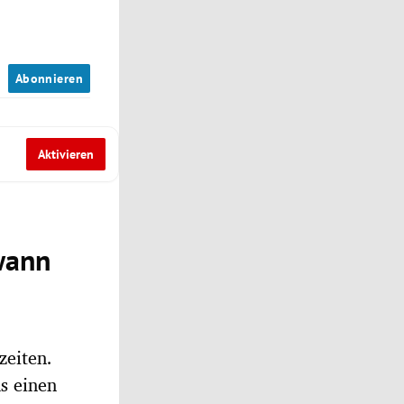
n
Abonnieren
Aktivieren
 wann
zeiten.
s einen