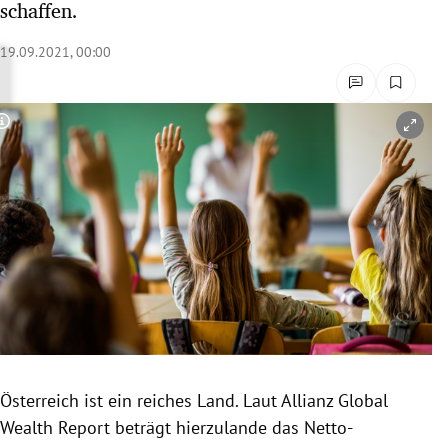
schaffen.
rreich Untermenü
19.09.2021, 00:00
rt Untermenü
schaft Untermenü
Copyright-Hinweis öffnen/schließen
s Untermenü
zeit Untermenü
undheit Untermenü
tur Untermenü
nung Untermenü
Österreich ist ein reiches Land. Laut Allianz Global
lität Untermenü
Wealth Report beträgt hierzulande das Netto-