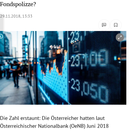
Fondspolizze?
rreich Untermenü
29.11.2018, 13:33
rt Untermenü
schaft Untermenü
Copyright-Hinweis öffnen/schließen
s Untermenü
zeit Untermenü
undheit Untermenü
tur Untermenü
nung Untermenü
Die Zahl erstaunt: Die Österreicher hatten laut
lität Untermenü
Österreichischer Nationalbank (OeNB) Juni 2018