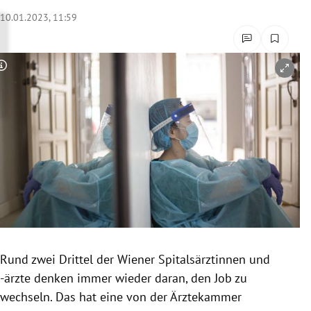
rreich Untermenü
10.01.2023, 11:59
rt Untermenü
Copyright-Hinweis öffnen/schließen
schaft Untermenü
s Untermenü
zeit Untermenü
undheit Untermenü
tur Untermenü
nung Untermenü
Rund zwei Drittel der Wiener Spitalsärztinnen und
-ärzte denken immer wieder daran, den Job zu
lität Untermenü
wechseln. Das hat eine von der Ärztekammer