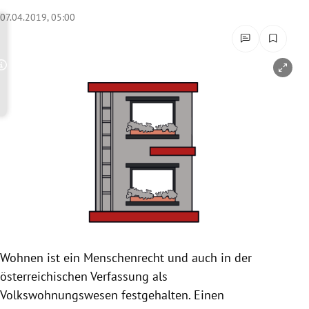
rreich Untermenü
07.04.2019, 05:00
rt Untermenü
Copyright-Hinweis öffnen/schließen
schaft Untermenü
s Untermenü
zeit Untermenü
undheit Untermenü
tur Untermenü
nung Untermenü
Wohnen ist ein Menschenrecht und auch in der
österreichischen Verfassung als
lität Untermenü
Volkswohnungswesen
festgehalten. Einen