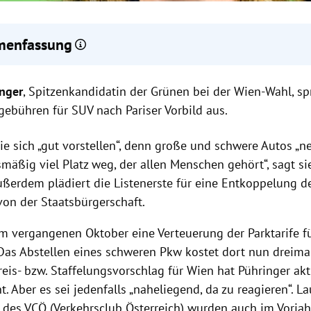
enfassung
Pühringer fordert höhere Parkgebühren für SUVs in Wien nach Paris
inger
ädiert für eine Entkoppelung des kommunalen Wahlrechts von der
, Spitzenkandidatin der Grünen bei der Wien-Wahl, spr
ürgerschaft.
gebühren für SUV nach Pariser Vorbild aus.
nen setzen auf Klimaschutz, Bildung und leistbares Wohnen als 
ie sich „gut vorstellen“, denn große und schwere Autos „
mäßig viel Platz weg, der allen Menschen gehört“, sagt si
Außerdem plädiert die Listenerste für eine Entkoppelung
von der Staatsbürgerschaft.
 im vergangenen Oktober eine Verteuerung der Parktarife f
 Das Abstellen eines schweren Pkw kostet dort nun dreimal
eis- bzw. Staffelungsvorschlag für Wien hat Pühringer aktue
t. Aber es sei jedenfalls „naheliegend, da zu reagieren“. La
des VCÖ (Verkehrsclub Österreich) wurden auch im Vorjah