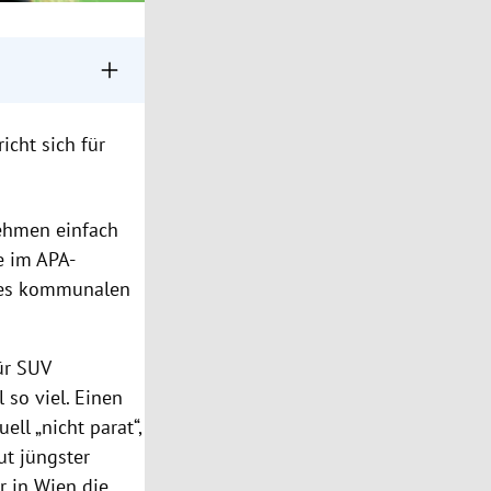
er Vorbild.
icht sich für
Hauptthemen.
nehmen einfach
e im APA-
 des kommunalen
ür SUV
 so viel. Einen
ll „nicht parat“,
ut jüngster
r in Wien die