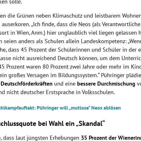
en solle.
en die Grünen neben Klimaschutz und leistbarem Wohnen
userkoren. „Ich finde, dass die Neos (als Verantwortliche
ort in Wien, Anm.) hier unglaublich viel liegen gelassen 
n seien anders als Schulen allein Landeskompetenz: „Wenn
he, dass 45 Prozent der Schülerinnen und Schüler in der e
lasse nicht ausreichend Deutsch können, um dem Unterric
45 Prozent waren 80 Prozent zwei Jahre oder mehr im Kin
 ein großes Versagen im Bildungssystem.“ Pühringer plädier
Deutschförderkräften
und eine
bessere Durchmischung
v
nd nicht deutscher Erstsprache in Volksschulen.
hlkampfauftakt: Pühringer will „mutlose“ Neos ablösen
chlussquote bei Wahl ein „Skandal“
e, dass laut jüngsten Erhebungen
35 Prozent der Wieneri