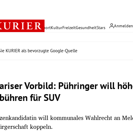
Anmelde
rreich
Politik
Wirtschaft
Sport
Kultur
Freizeit
Gesundheit
Stars
ie KURIER als bevorzugte Google-Quelle
ariser Vorbild: Pühringer will hö
bühren für SUV
zenkandidatin will kommunales Wahlrecht an Meld
ürgerschaft koppeln.