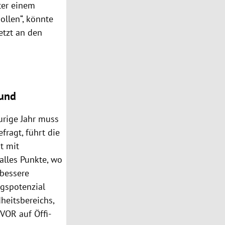
ter einem
ollen“, könnte
etzt an den
Bund
urige Jahr muss
ragt, führt die
t mit
„alles Punkte, wo
„bessere
gspotenzial
heitsbereichs,
VOR auf Öffi-