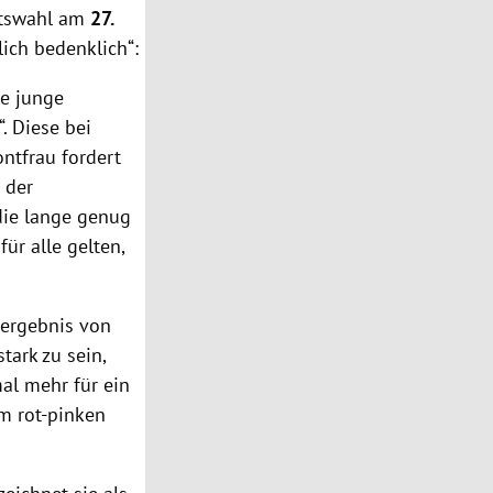
atswahl am
27.
lich bedenklich“:
le junge
. Diese bei
ontfrau fordert
 der
 die lange genug
ür alle gelten,
dergebnis von
tark zu sein,
mal mehr für ein
m rot-pinken