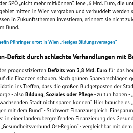
der SPÖ „nicht mehr mitkönnen“. Jene „6 Mrd. Euro, die un
gebiet mitten in Wien vergraben und verbuddelt werden s
sen in Zukunftsthemen investieren, erinnert sie nicht zul
im Bund.
efin Pühringer ortet in Wien „riesiges Bildungsversagen“
n-Defizit durch schlechte Verhandlungen mit 
des prognostizierten
Defizits von 3,8 Mrd. Euro
für das he
uf die Finanzen schauen. Nach grünen Sparvorschlägen gef
idatin ins Treffen, dass die großen Budgetposten der Stad
orge - also
Bildung, Soziales oder Pflege
- zu tun haben - 
r wachsenden Stadt nicht sparen können“. Hier brauche es 
en mit dem Bund“ - Stichwort Finanzausgleich. Einsparun
twa in einer länderübergreifenden Finanzierung des Gesund
 „Gesundheitsverbund Ost-Region“ - vergleichbar mit dem 