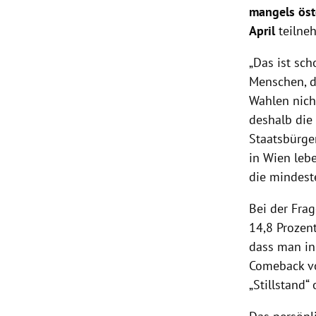
mangels öst
April
teilne
„Das ist sch
Menschen, d
Wahlen nicht
deshalb die
Staatsbürger
in Wien leb
die mindest
Bei der Fra
14,8 Prozent
dass man in 
Comeback vo
„Stillstand“