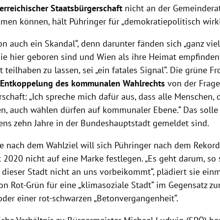
erreichischer Staatsbürgerschaft
nicht an der Gemeinder
hmen können, hält Pühringer für „demokratiepolitisch wirk
on auch ein Skandal“, denn darunter fänden sich „ganz vie
ie hier geboren sind und Wien als ihre Heimat empfinden“
 teilhaben zu lassen, sei „ein fatales Signal“. Die grüne Fr
Entkoppelung des kommunalen Wahlrechts
von der Frage
schaft: „Ich spreche mich dafür aus, dass alle Menschen,
en, auch wählen dürfen auf kommunaler Ebene.“ Das solle f
ens zehn Jahre in der Bundeshauptstadt gemeldet sind.
ge nach dem Wahlziel will sich Pühringer nach dem Rekor
 2020 nicht auf eine Marke festlegen. „Es geht darum, so s
dieser Stadt nicht an uns vorbeikommt“, plädiert sie ein
n Rot-Grün für eine „klimasoziale Stadt“ im Gegensatz zu
 oder einer rot-schwarzen „Betonvergangenheit“.