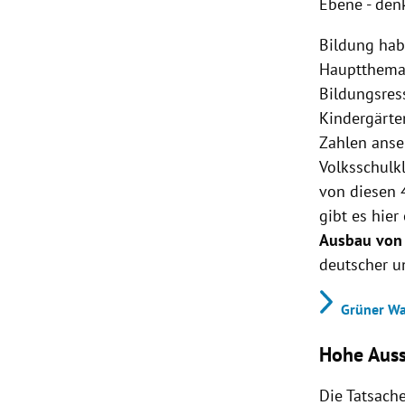
Ebene - denk
Bildung hab
Hauptthema a
Bildungsress
Kindergärte
Zahlen anse
Volksschulk
von diesen 
gibt es hier
Ausbau von 
deutscher u
Grüner Wa
Hohe Auss
Die Tatsach