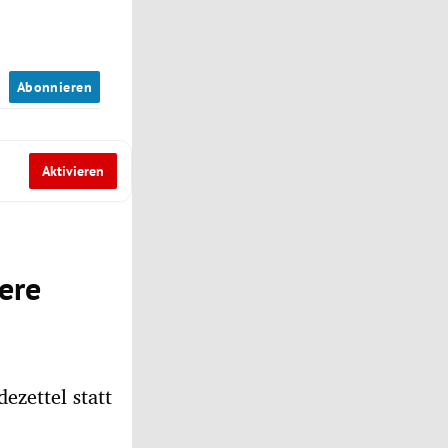
n
Abonnieren
Aktivieren
here
ezettel statt