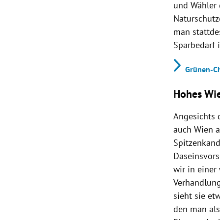
und Wähler 
Naturschutz
man stattdes
Sparbedarf 
Grünen-Ch
Hohes Wie
Angesichts 
auch Wien a
Spitzenkand
Daseinsvors
wir in eine
Verhandlung
sieht sie e
den man als