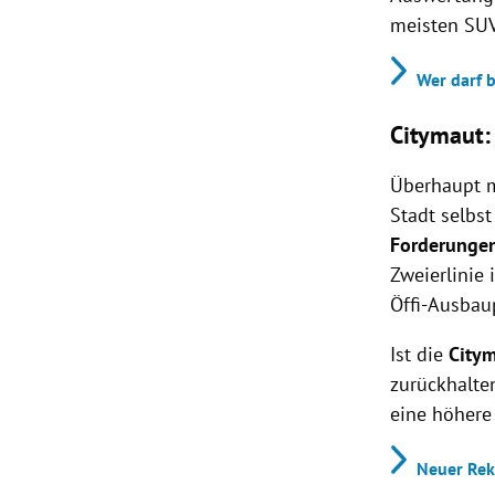
meisten SUV
Wer darf 
Citymaut:
Überhaupt m
Stadt selbst
Forderungen
Zweierlinie
Öffi-Ausbau
Ist die
City
zurückhalte
eine höhere 
Neuer Rek