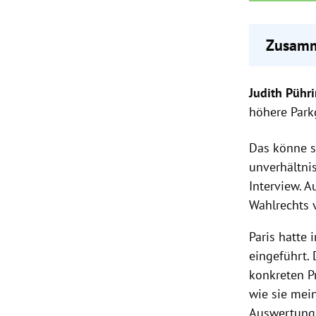
Zusamm
Judith 
Judith Pühr
Sie pl
Staatsb
höhere Park
Die Grü
Das könne s
unverhältnis
Interview. 
Wahlrechts 
Paris hatte
eingeführt.
konkreten Pr
wie sie mein
Auswertung 