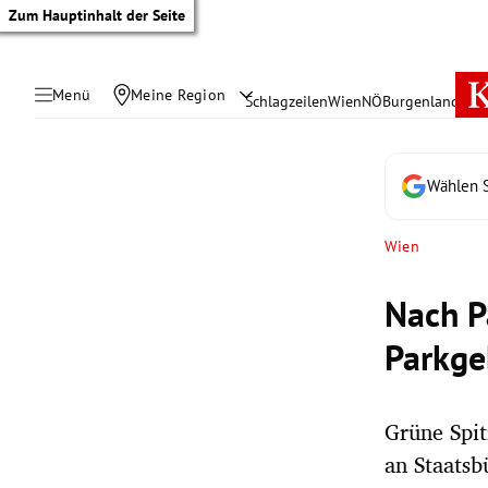
Zum Hauptinhalt der Seite
Menü
Meine Region
Schlagzeilen
Wien
NÖ
Burgenland
Öste
Wählen S
Wien
Nach P
Parkge
Grüne Spit
tik Untermenü
an Staatsb
rreich Untermenü