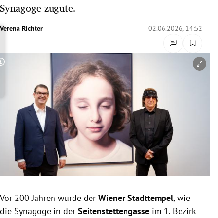
Synagoge zugute.
rreich Untermenü
Verena Richter
02.06.2026, 14:52
rt Untermenü
schaft Untermenü
Copyright-Hinweis öffnen/schließen
s Untermenü
zeit Untermenü
undheit Untermenü
tur Untermenü
nung Untermenü
lität Untermenü
Vor 200 Jahren wurde der
Wiener Stadttempel
, wie
die Synagoge in der
Seitenstettengasse
im 1. Bezirk