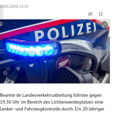
rreich Untermenü
10.05.2020, 12:13
rt Untermenü
Copyright-Hinweis öffnen/schließen
schaft Untermenü
s Untermenü
zeit Untermenü
undheit Untermenü
tur Untermenü
nung Untermenü
Beamte de
Landesverkehrsabteilung
führten gegen
19.30 Uhr im Bereich des
Lichtenwerderplatzes
eine
lität Untermenü
Lenker- und
Fahrzeugkontrolle
durch. Ein 20-Jähriger