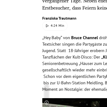
vergangener Tage. Neben ehe
Erstbesucher, dass Feiern keine
Franziska Trautmann
4:24 Min
„Hey Baby“ von
Bruce Channel
dröh
Textsicher singen die Partygäste z
Jugend. Statt 18-Jähriger erobern 
Tanzflächen der Kult-Disco: Der
„K
Seniorenbetreuung „Häuser zum L
gesellschaftlich wieder mehr einbr
Schon vor dem eigentlichen Part
bis zur U-Bahn-Station Meidling. B
Moment an Nostalgie: der ehemali
Copyright-Hinweis öffnen/schließen