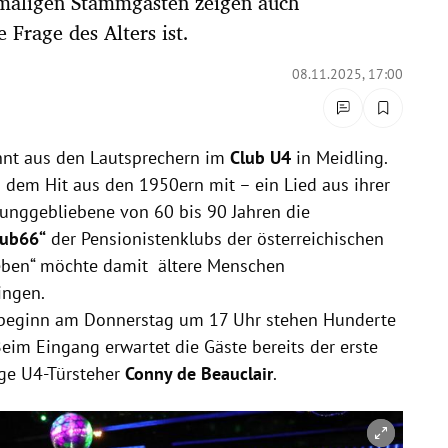
maligen Stammgästen zeigen auch
 Frage des Alters ist.
08.11.2025, 17:00
nt aus den Lautsprechern im
Club U4
in Meidling.
u dem Hit aus den 1950ern mit – ein Lied aus ihrer
Junggebliebene von 60 bis 90 Jahren die
lub66“
der Pensionistenklubs der österreichischen
eben“ möchte damit ältere Menschen
ingen.
ybeginn am Donnerstag um 17 Uhr stehen Hunderte
eim Eingang erwartet die Gäste bereits der erste
ge U4-Türsteher
Conny de Beauclair
.