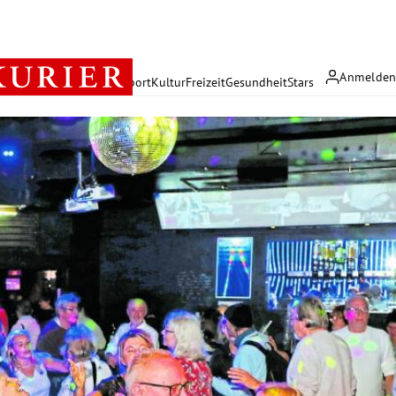
Anmelde
rreich
Politik
Wirtschaft
Sport
Kultur
Freizeit
Gesundheit
Stars