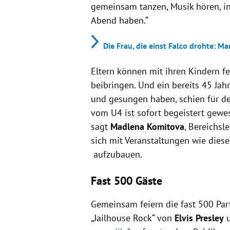
gemeinsam tanzen, Musik hören, i
Abend haben.“
Die Frau, die einst Falco drohte: M
Eltern können mit ihren Kindern fe
beibringen. Und ein bereits 45 Jah
und gesungen haben, schien für den
vom U4 ist sofort begeistert gewes
sagt
Madlena Komitova
, Bereichsl
sich mit Veranstaltungen wie dies
aufzubauen.
Fast 500 Gäste
Gemeinsam feiern die fast 500 Pa
„Jailhouse Rock“ von
Elvis Presley
u