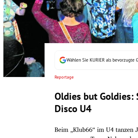
rt Untermenü
schaft Untermenü
s Untermenü
zeit Untermenü
Wählen Sie KURIER als bevorzugte 
undheit Untermenü
Reportage
tur Untermenü
Oldies but Goldies: 
nung Untermenü
Disco U4
lität Untermenü
Beim „Klub66“ im U4 tanzen J