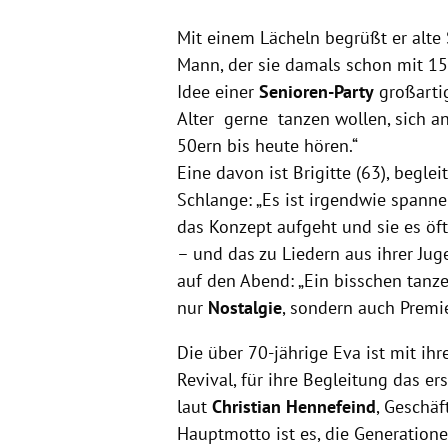
Mit einem Lächeln begrüßt er alte
Mann, der sie damals schon mit 15 
Idee einer
Senioren-Party
großartig
Alter gerne tanzen wollen, sich a
50ern bis heute hören.“
Eine davon ist Brigitte (63), begle
Schlange: „Es ist irgendwie spanne
das Konzept aufgeht und sie es öft
– und das zu Liedern aus ihrer Jug
auf den Abend: „Ein bisschen tanzen
nur
Nostalgie
, sondern auch Premi
Die über 70-jährige Eva ist mit ih
Revival, für ihre Begleitung das er
laut
Christian Hennefeind
, Geschäf
Hauptmotto ist es, die Generatio