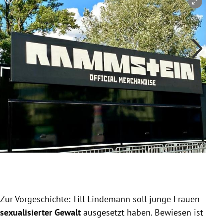
Copyright-Hinweis öffnen/schließen
Co
Slide 1 von 5
Zur Vorgeschichte: Till Lindemann soll junge Frauen
sexualisierter Gewalt
ausgesetzt haben. Bewiesen ist