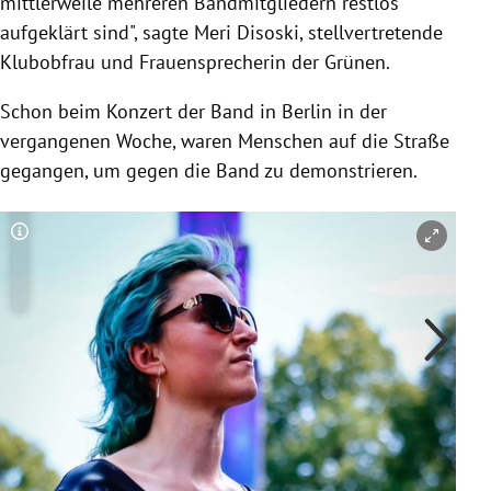
mittlerweile mehreren Bandmitgliedern restlos
aufgeklärt sind", sagte Meri Disoski, stellvertretende
Klubobfrau und Frauensprecherin der Grünen.
Schon beim Konzert der Band in Berlin in der
vergangenen Woche, waren Menschen auf die Straße
gegangen, um gegen die Band zu demonstrieren.
Copyright-Hinweis öffnen/schließen
Co