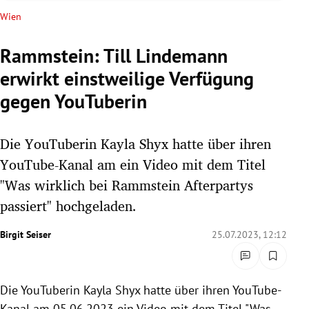
rreich Untermenü
Wien
rt Untermenü
Rammstein: Till Lindemann
erwirkt einstweilige Verfügung
schaft Untermenü
gegen YouTuberin
s Untermenü
Die YouTuberin Kayla Shyx hatte über ihren
zeit Untermenü
YouTube-Kanal am ein Video mit dem Titel
undheit Untermenü
"Was wirklich bei Rammstein Afterpartys
passiert" hochgeladen.
tur Untermenü
Birgit Seiser
25.07.2023, 12:12
nung Untermenü
lität Untermenü
Die YouTuberin Kayla Shyx hatte über ihren YouTube-
Kanal am 05.06.2023 ein Video mit dem Titel "Was