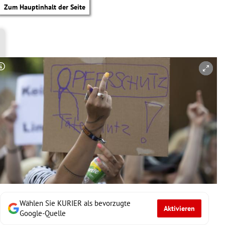
Zum Hauptinhalt der Seite
Copyright-Hinweis öffnen/schließen
Wählen Sie KURIER als bevorzugte
Aktivieren
tik Untermenü
Google-Quelle