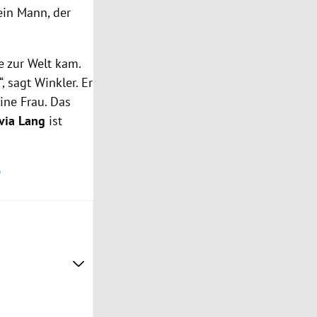
ein Mann, der
e zur Welt kam.
 sagt Winkler. Er
ine Frau. Das
lvia Lang
ist
“