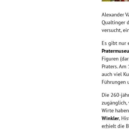
Alexander V
Qualtinger d
versucht, ei
Es gibt nur 
Pratermuse
Figuren (da
Praters. Am 
auch viel K
Führungen 
Die 260-jähr
zugänglich,
Wirte haben
Winkler
, Hi
erhielt die 