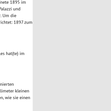
fnete 1895 im
Palazzi und
r. Um die
richtet: 1897 zum
es hat(te) im
inierten
llimeter kleinen
, wie sie einen