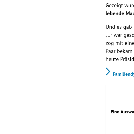
Gezeigt wur
lebende Mäu
Und es gab 
„Er war ges
zog mit eine
Paar bekam 
heute Präsi
Familiendy
Eine Ausw