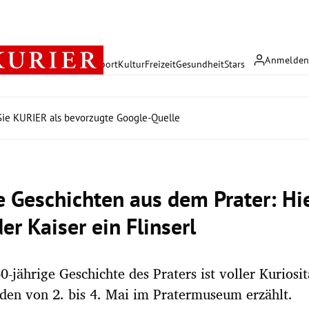
Anmelde
rreich
Politik
Wirtschaft
Sport
Kultur
Freizeit
Gesundheit
Stars
ie KURIER als bevorzugte Google-Quelle
e Geschichten aus dem Prater: Hie
er Kaiser ein Flinserl
60-jährige Geschichte des Praters ist voller Kuriosi
en von 2. bis 4. Mai im Pratermuseum erzählt.