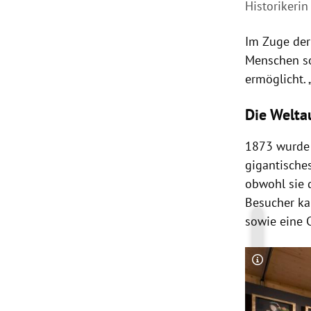
Historikeri
Im Zuge de
Menschen sol
ermöglicht.
Die Welta
1873 wurde
gigantisches
obwohl sie d
Besucher ka
sowie eine 
Copyright-