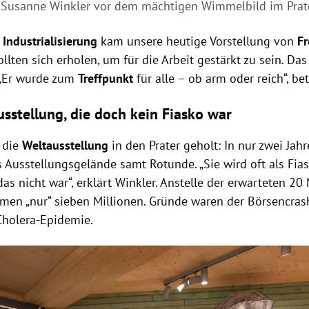
n Susanne Winkler vor dem mächtigen Wimmelbild im Pra
r
Industrialisierung
kam unsere heutige Vorstellung von
Fr
lten sich erholen, um für die Arbeit gestärkt zu sein. Da
 „Er wurde zum
Treffpunkt
für alle – ob arm oder reich“, be
usstellung, die doch kein Fiasko war
 die
Weltausstellung
in den Prater geholt: In nur zwei Jah
 Ausstellungsgelände samt Rotunde. „Sie wird oft als Fia
as nicht war“, erklärt Winkler. Anstelle der erwarteten 20
men „nur“ sieben Millionen. Gründe waren der Börsencra
Cholera-Epidemie.
Hinweis öffnen/schließen