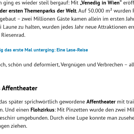
 ging es wieder steil bergauf: Mit
„Venedig in Wien“
eröf
 der ersten Themenparks der Welt
. Auf 50.000 m² wurden 
gebaut – zwei Millionen Gäste kamen allein im ersten Jah
i Laune zu halten, wurden jedes Jahr neue Attraktionen er
 Riesenrad.
g das erste Mal unterging: Eine Lese-Reise
ch, schön und deformiert, Vergnügen und Verbrechen – all
.
s Affentheater
 das später sprichwörtlich gewordene
Affentheater
mit tra
n. Und einen
Flohzirkus
: Mit Pinzetten wurde den zwei Mi
Geschirr umgebunden. Durch eine Lupe konnte man zusehen
gen ziehen.