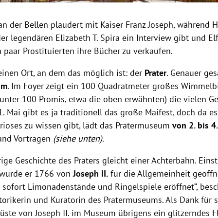
an der Bellen plaudert mit Kaiser Franz Joseph, während 
er legendären Elizabeth T. Spira ein Interview gibt und Elf
n paar Prostituierten ihre Bücher zu verkaufen.
einen Ort, an dem das möglich ist: der
Prater
. Genauer ges
um
. Im Foyer zeigt ein 100 Quadratmeter großes Wimmelb
runter 100 Promis, etwa die oben erwähnten) die vielen Ge
1. Mai gibt es ja traditionell das große Maifest, doch da e
urioses zu wissen gibt, lädt das Pratermuseum
von 2. bis 4
und Vorträgen
(siehe unten)
.
ige Geschichte des Praters gleicht einer Achterbahn. Eins
 wurde er 1766 von
Joseph II.
für die Allgemeinheit geöffne
 sofort Limonadenstände und Ringelspiele eröffnet“, bes
storikerin und Kuratorin des Pratermuseums. Als Dank für 
Büste von Joseph II. im Museum übrigens ein glitzerndes F