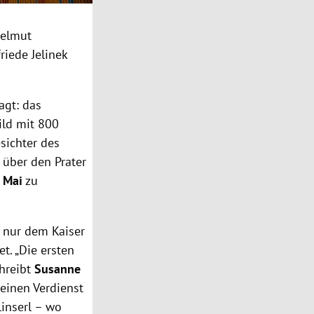
Helmut
riede Jelinek
agt: das
ild mit 800
sichter des
s über den Prater
. Mai
zu
t nur dem Kaiser
t. „Die ersten
chreibt
Susanne
seinen Verdienst
linserl – wo