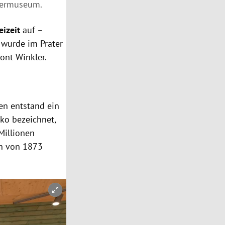
termuseum.
eizeit
auf –
s wurde im Prater
tont Winkler.
ren entstand ein
sko bezeichnet,
 Millionen
sh von 1873