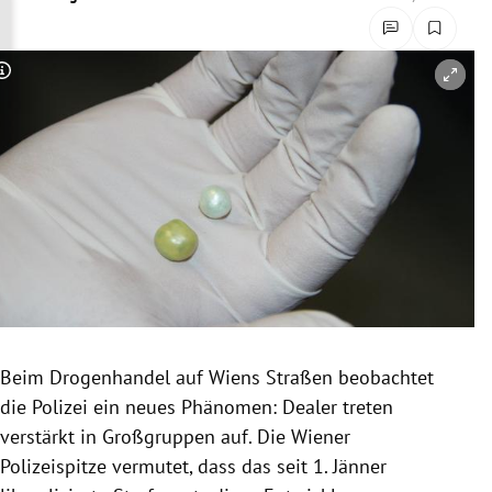
rreich Untermenü
rt Untermenü
Copyright-Hinweis öffnen/schließen
schaft Untermenü
s Untermenü
zeit Untermenü
undheit Untermenü
tur Untermenü
Beim
Drogenhandel
auf
Wiens
Straßen beobachtet
nung Untermenü
die
Polizei
ein neues Phänomen: Dealer treten
verstärkt in
Großgruppen
auf. Die Wiener
lität Untermenü
Polizeispitze
vermutet, dass das seit 1. Jänner