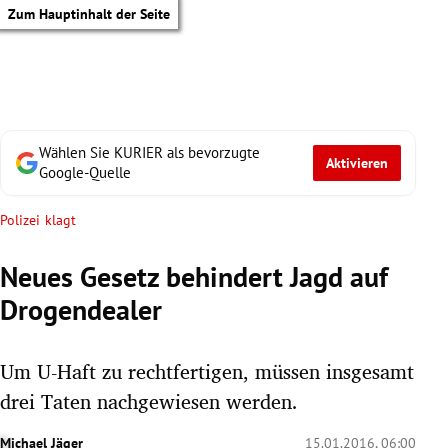
Zum Hauptinhalt der Seite
Wählen Sie KURIER als bevorzugte
Aktivieren
Google-Quelle
Polizei klagt
Neues Gesetz behindert Jagd auf
Drogendealer
Um U-Haft zu rechtfertigen, müssen insgesamt
drei Taten nachgewiesen werden.
tik Untermenü
Michael Jäger
15.01.2016, 06:00