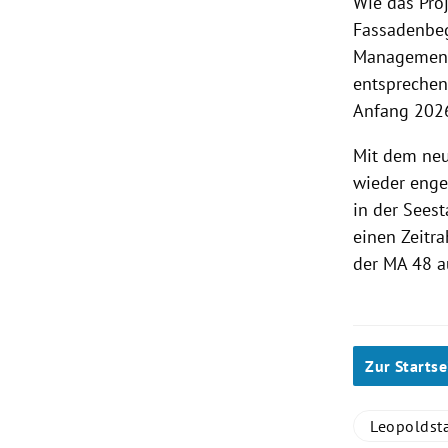
Wie das Pro
Fassadenbeg
Management 
entsprechen
Anfang 2026
Mit dem neu
wieder enge
in der Seest
einen Zeitr
der MA 48 a
Zur Startse
Leopoldst