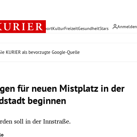
Anmelde
rreich
Politik
Wirtschaft
Sport
Kultur
Freizeit
Gesundheit
Stars
ie KURIER als bevorzugte Google-Quelle
gen für neuen Mistplatz in der
dstadt beginnen
den soll in der Innstraße.
lo