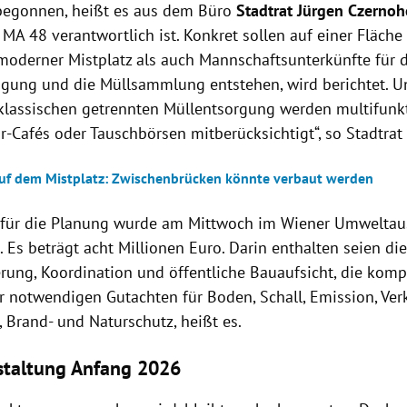
begonnen, heißt es aus dem Büro
Stadtrat Jürgen Czernoh
 MA 48 verantwortlich ist. Konkret sollen auf einer Fläch
moderner Mistplatz als auch Mannschaftsunterkünfte für 
igung und die Müllsammlung entstehen, wird berichtet. U
klassischen getrennten Müllentsorgung werden multifunk
r-Cafés oder Tauschbörsen mitberücksichtigt“, so Stadtrat
f dem Mistplatz: Zwischenbrücken könnte verbaut werden
für die Planung wurde am Mittwoch im Wiener Umweltau
 Es beträgt acht Millionen Euro. Darin enthalten seien di
erung, Koordination und öffentliche Bauaufsicht, die kom
r notwendigen Gutachten für Boden, Schall, Emission, Verke
 Brand- und Naturschutz, heißt es.
staltung Anfang 2026