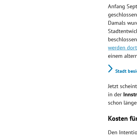
Anfang Sept
geschlosse
Damals wurd
Stadtentwic
beschlosse
werden dort
einem altern
Stadt bes
Jetzt schein
in der
Innst
schon länge
Kosten fü
Den Intenti