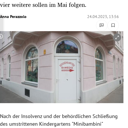
vier weitere sollen im Mai folgen.
rreich Untermenü
Anna Perazzolo
24.04.2023, 13:56
rt Untermenü
schaft Untermenü
Copyright-Hinweis öffnen/schließen
s Untermenü
zeit Untermenü
undheit Untermenü
tur Untermenü
nung Untermenü
lität Untermenü
Nach der Insolvenz und der behördlichen Schließung
des umstrittenen Kindergartens "Minibambini"