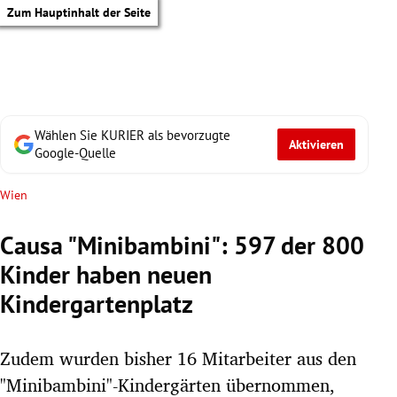
Zum Hauptinhalt der Seite
Wählen Sie KURIER als bevorzugte
Aktivieren
Google-Quelle
Wien
Causa "Minibambini": 597 der 800
Kinder haben neuen
Kindergartenplatz
Zudem wurden bisher 16 Mitarbeiter aus den
tik Untermenü
"Minibambini"-Kindergärten übernommen,