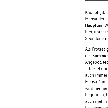
Knödel gibt
Mensa der U
Hauptuni
. 
hier, unter
Spendenemp
Als Protest 
der
Kommuni
Angebot. Jed
– beziehung
auch immer 
Mensa Comun
wird nieman
begonnen, h
auch mehr 
Essensausga