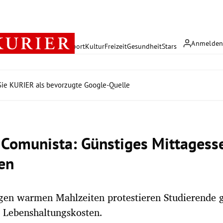
Anmelde
rreich
Politik
Wirtschaft
Sport
Kultur
Freizeit
Gesundheit
Stars
ie KURIER als bevorzugte Google-Quelle
Comunista: Günstiges Mittagesse
en
gen warmen Mahlzeiten protestieren Studierende 
 Lebenshaltungskosten.