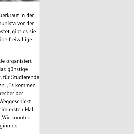
erkraut in der
unista vor der
tet, gibt es sie
ne freiwillige
de organisiert
das günstige
, für Studierende
hen. „Es kommen
precher der
 Weggeschickt
eim ersten Mal
 „Wir könnten
eginn der