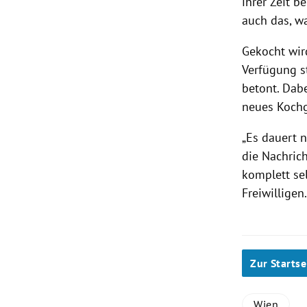
ihrer Zeit 
auch das, wa
Gekocht wir
Verfügung s
betont. Dab
neues Kochge
„Es dauert 
die Nachrich
komplett sel
Freiwilligen
Zur Startse
Wien