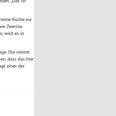
len. „Das ist
 seine Küche zur
wie Zwerina
, wird es in
enge. Die nimmt
sen, dass das hier
agt einer der