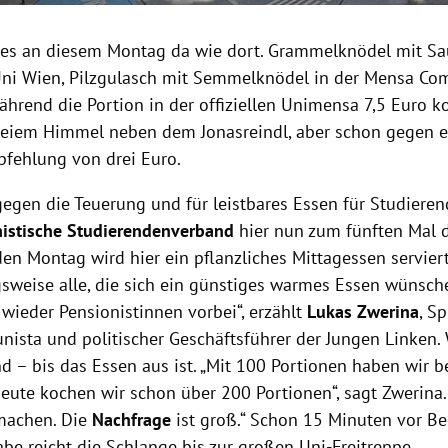
 es an diesem Montag da wie dort. Grammelknödel mit Sau
ni Wien, Pilzgulasch mit Semmelknödel in der Mensa Com
Während die Portion in der offiziellen Unimensa 7,5 Euro kos
 freiem Himmel neben dem Jonasreindl, aber schon gegen ei
fehlung von drei Euro.
gegen die Teuerung und für leistbares Essen für Studieren
stische Studierendenverband
hier nun zum fünften Mal 
en Montag wird hier ein pflanzliches Mittagessen serviert
sweise alle, die sich ein günstiges warmes Essen wünsc
wieder Pensionistinnen vorbei“, erzählt
Lukas Zwerina
, S
ista und politischer Geschäftsführer der Jungen Linken.
d – bis das Essen aus ist. „Mit 100 Portionen haben wir b
eute kochen wir schon über 200 Portionen“, sagt Zwerina.
machen. Die
Nachfrage
ist groß.“ Schon 15 Minuten vor B
be reicht die Schlange bis zur großen Uni-Freitreppe.