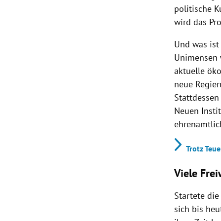
politische 
wird das Pr
Und was ist 
Unimensen w
aktuelle ök
neue Regieru
Stattdessen
Neuen Instit
ehrenamtlic
Trotz Teu
Viele Frei
Startete di
sich bis he