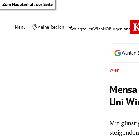
Zum Hauptinhalt der Seite
Menü
Meine Region
Schlagzeilen
Wien
NÖ
Burgenland
Öste
Wählen S
Wien
Mensa 
Uni Wi
Mit günsti
tik Untermenü
steigenden
rreich Untermenü