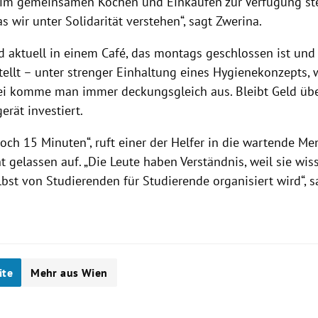
beim gemeinsamen Kochen und Einkaufen zur Verfügung stel
s wir unter Solidarität verstehen“, sagt Zwerina.
d aktuell in einem Café, das montags geschlossen ist und
tellt – unter strenger Einhaltung eines Hygienekonzepts, 
ei komme man immer deckungsgleich aus. Bleibt Geld über
rät investiert.
noch 15 Minuten“, ruft einer der Helfer in die wartende M
t gelassen auf. „Die Leute haben Verständnis, weil sie wis
bst von Studierenden für Studierende organisiert wird“, s
.
ite
Mehr aus Wien