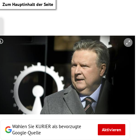
Zum Hauptinhalt der Seite
Copyright-Hinweis öffnen/schließen
Wählen Sie KURIER als bevorzugte
Aktivieren
tik Untermenü
Google-Quelle