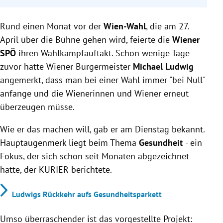
Michael Ludwig präsentiert ein Konzept, um Wien
Rund einen Monat vor der
zur Präventionshauptstadt zu machen.
Wien-Wahl
, die am 27.
Wiener Gesundheitsmodell soll präventive
April über die Bühne gehen wird, feierte die
Wiener
Maßnahmen fördern, Erkrankungen früh erkennen
SPÖ
ihren Wahlkampfauftakt. Schon wenige Tage
und mit Präzisionsmedizin behandeln.
zuvor hatte Wiener Bürgermeister
Michael Ludwig
Zusätzliche Projekte: Flexibles Vergabemodell für
angemerkt, dass man bei einer Wahl immer "bei Null"
Gemeindewohnungen, Smart City Fonds für
anfange und die Wienerinnen und Wiener erneut
technologische Innovationen, und ReHa-Klassen
überzeugen müsse.
für Schüler nach psychiatrischer Therapie.
Wie er das machen will, gab er am Dienstag bekannt.
Hauptaugenmerk liegt beim Thema
Gesundheit
- ein
Fokus, der sich schon seit Monaten abgezeichnet
hatte, der KURIER berichtete.
Ludwigs Rückkehr aufs Gesundheitsparkett
Umso überraschender ist das vorgestellte Projekt: