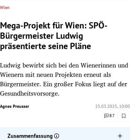
rreich Untermenü
Wien
rt Untermenü
Mega-Projekt für Wien: SPÖ-
Bürgermeister Ludwig
schaft Untermenü
präsentierte seine Pläne
s Untermenü
Ludwig bewirbt sich bei den Wienerinnen und
zeit Untermenü
Wienern mit neuen Projekten erneut als
undheit Untermenü
Bürgermeister. Ein großer Fokus liegt auf der
Gesundheitsvorsorge.
tur Untermenü
Agnes Preusser
25.03.2025, 10:00
nung Untermenü
87
lität Untermenü
Zusammenfassung