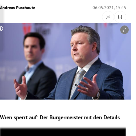
rreich Untermenü
Andreas Puschautz
06.05.2021, 15:45
rt Untermenü
Copyright-Hinweis öffnen/schließen
schaft Untermenü
s Untermenü
zeit Untermenü
undheit Untermenü
tur Untermenü
nung Untermenü
Wien sperrt auf: Der Bürgermeister mit den Details
lität Untermenü