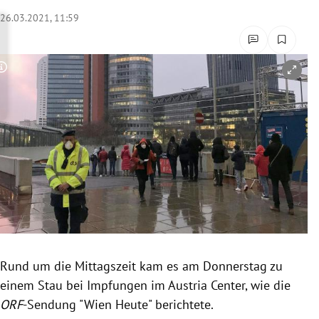
rreich Untermenü
26.03.2021, 11:59
rt Untermenü
Copyright-Hinweis öffnen/schließen
schaft Untermenü
s Untermenü
zeit Untermenü
undheit Untermenü
tur Untermenü
nung Untermenü
Rund um die Mittagszeit kam es am Donnerstag zu
einem Stau bei Impfungen im Austria Center, wie die
lität Untermenü
ORF
-Sendung "Wien Heute" berichtete.