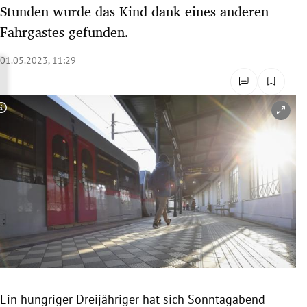
Stunden wurde das Kind dank eines anderen
rreich Untermenü
Fahrgastes gefunden.
rt Untermenü
01.05.2023, 11:29
schaft Untermenü
s Untermenü
Copyright-Hinweis öffnen/schließen
zeit Untermenü
undheit Untermenü
tur Untermenü
nung Untermenü
lität Untermenü
Ein hungriger Dreijähriger hat sich Sonntagabend