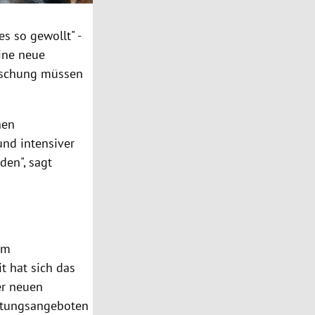
es so gewollt" -
ine neue
forschung müssen
hen
und intensiver
den", sagt
um
t hat sich das
er neuen
atungsangeboten