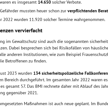
www.aoef.at
waren es insgesamt
14.650
solcher Verbote.
www.interventionsstelle-wien.at
Gefährder mussten heuer schon zur
verpflichtenden Bera
hr 2022 wurden 11.920 solcher Termine wahrgenommen.
renzen vervierfacht
ng im Gewaltschutz sind auch die sogenannten sicherheit
zen. Dabei besprechen sich bei Risikofällen von häuslich
alle anderen Institutionen, wie zum Beispiel Frauenschut
die Betroffenen zu finden.
gust 2023 wurden
134 sicherheitspolizeiliche Fallkonfere
en Bereich durchgeführt.
Im gesamten Jahr 2022
waren es
es gesamt 57. Das BMI rechnete daher mit Ablauf des Jahr
ung gegenüber 2021.
umgesetzten Maßnahmen ist auch neue geplant. Im Bund