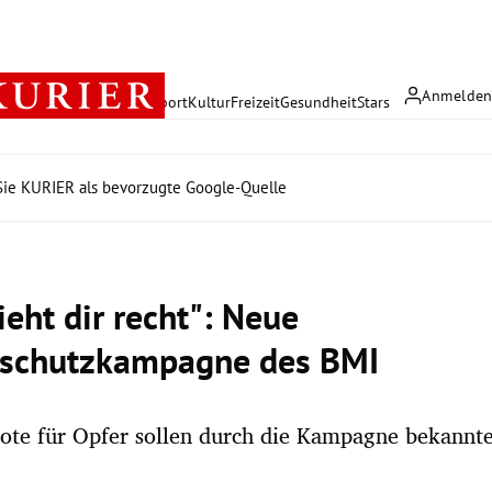
Anmelde
rreich
Politik
Wirtschaft
Sport
Kultur
Freizeit
Gesundheit
Stars
ie KURIER als bevorzugte Google-Quelle
ieht dir recht": Neue
schutzkampagne des BMI
ote für Opfer sollen durch die Kampagne bekannt