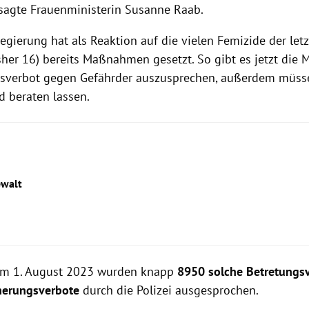
, sagte Frauenministerin Susanne Raab.
gierung hat als Reaktion auf die vielen Femizide der letz
her 16) bereits Maßnahmen gesetzt. So gibt es jetzt die M
verbot gegen Gefährder auszusprechen, außerdem müsse
d beraten lassen.
ewalt
um 1. August 2023 wurden knapp
8950 solche Betretungs
erungsverbote
durch die Polizei ausgesprochen.
frauenhelpline.at