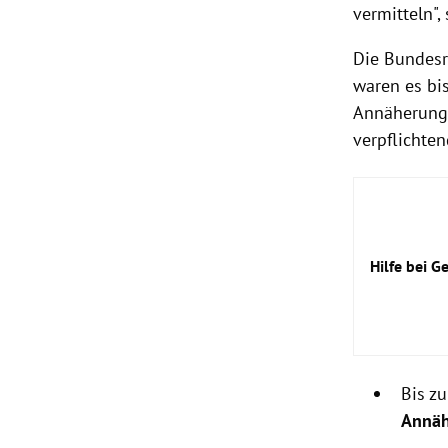
vermitteln"
Die Bundesre
waren es bis
Annäherungs
verpflichten
Hilfe bei G
B
is z
Annäh
www.