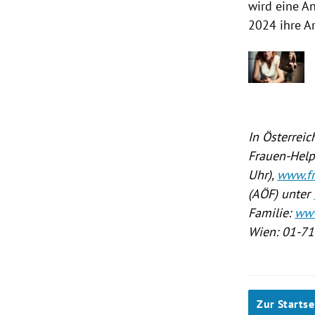
wird eine An
2024 ihre A
In Österreic
Frauen-Help
Uhr),
www.fr
(AÖF) unter
Familie:
www
Wien: 01-71
Zur Startse