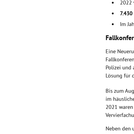
2022 
7.430
Im Ja
Fallkonfe
Eine Neueru
Fallkonferen
Polizei und 
Lösung für 
Bis zum Au
im häuslich
2021 waren 
Vervierfach
Neben den 