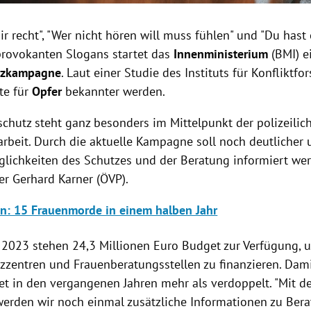
ir recht", "Wer nicht hören will muss fühlen" und "Du hast 
provokanten Slogans startet das
Innenministerium
(BMI) e
tzkampagne
. Laut einer Studie des Instituts für Konflikt
te für
Opfer
bekannter werden.
schutz steht ganz besonders im Mittelpunkt der polizeilic
arbeit. Durch die aktuelle Kampagne soll noch deutlicher 
glichkeiten des Schutzes und der Beratung informiert wer
er Gerhard Karner (ÖVP).
n: 15 Frauenmorde in einem halben Jahr
r 2023 stehen 24,3 Millionen Euro Budget zur Verfügung, 
zzentren und Frauenberatungsstellen zu finanzieren. Dami
t in den vergangenen Jahren mehr als verdoppelt. "
Mit d
rden wir noch einmal zusätzliche Informationen zu Ber