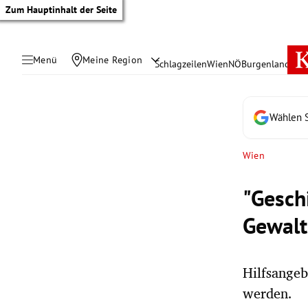
Zum Hauptinhalt der Seite
Menü
Meine Region
Schlagzeilen
Wien
NÖ
Burgenland
Öste
Wählen S
Wien
"Gesch
Gewalt
Hilfsangeb
tik Untermenü
werden.
rreich Untermenü