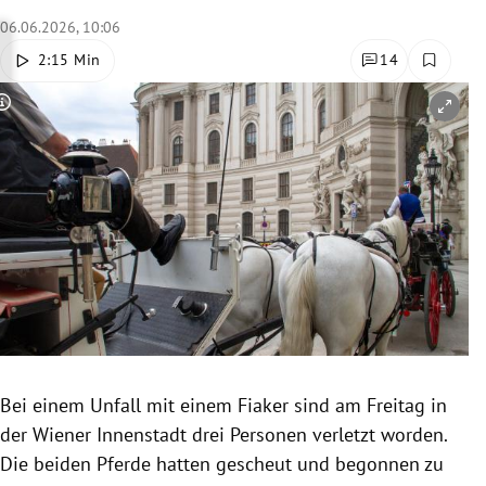
rreich Untermenü
06.06.2026, 10:06
2:15 Min
14
rt Untermenü
Copyright-Hinweis öffnen/schließen
schaft Untermenü
s Untermenü
zeit Untermenü
undheit Untermenü
tur Untermenü
nung Untermenü
Bei einem Unfall mit einem Fiaker sind am Freitag in
der Wiener Innenstadt drei Personen verletzt worden.
lität Untermenü
Die beiden Pferde hatten gescheut und begonnen zu