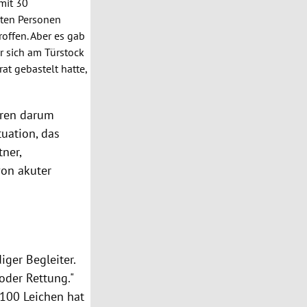
mit 30
sten Personen
offen. Aber es gab
r sich am Türstock
at gebastelt hatte,
hren darum
tuation, das
tner
,
von akuter
iger Begleiter.
oder Rettung."
100 Leichen hat