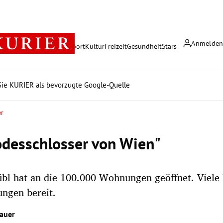
Anmelde
rreich
Politik
Wirtschaft
Sport
Kultur
Freizeit
Gesundheit
Stars
ie KURIER als bevorzugte Google-Quelle
er
odesschlosser von Wien"
bl hat an die 100.000 Wohnungen geöffnet. Viele h
ngen bereit.
auer