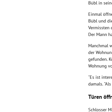
Bübl
in sein
Einmal öffn
Bübl
und die
Vermissten 
Der Mann hat
Manchmal wa
der Wohnung
gefunden. K
Wohnung vo
"Es ist inte
damals. "Als
Türen öff
Schlosser M