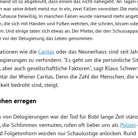
emand ist so abgebrüht, dass einem das nicht nahegeht." An Tagen 
n
war seine Arbeit meist nur in ein, zwei Fällen vonnöten. Die mei
 Zuhause freiwillig. In manchen Fällen wurde niemand mehr angetr
, die sich mit Händen und Füßen wehrten, die schrien, bissen ode
n. Und einige taten sich etwas an. Der Mieter, der den Schussappar
z vor der
Delogierung
das Leben genommen.
sationen wie die
Caritas
oder das Neunerhaus sind seit Ja
ogierungen
zu verhindern. "Es geht um die persönliche Si
, aber auch gesellschaftliche Faktoren", sagt
Klaus Schwer
etär der Wiener
Caritas
. Denn die Zahl der Menschen, die 
eit bedroht sind, steigt.
ehen erregen
ts von
Delogierungen
war der Tod für
Bübl
lange Zeit ständ
, die Schlimmes vermuten, rufen oft lieber uns als
Polizei
nd Folgetonhorn würden nur Schaulustige anlocken. Rund 