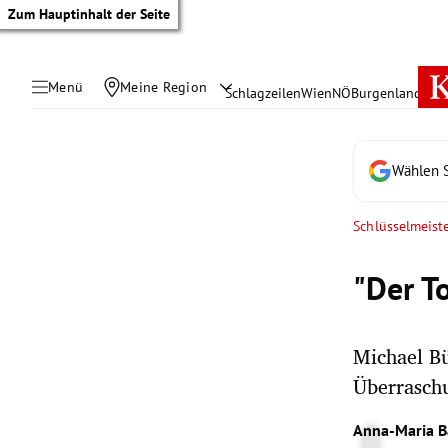
Zum Hauptinhalt der Seite
Menü
Meine Region
Schlagzeilen
Wien
NÖ
Burgenland
Öste
Wählen S
Schlüsselmeist
"Der T
Michael Bü
Überraschu
tik Untermenü
Anna-Maria B
rreich Untermenü