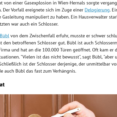
ht von einer
Gasexplosion
in
Wien-Hernals
sorgte vergang
. Der Vorfall ereignete sich im Zuge einer
Delogierung
. E
e Gasleitung manipuliert zu haben. Ein Hausverwalter star
tzten war auch ein Schlosser.
 Bübl
von dem Zwischenfall erfuhr, musste er schwer schlu
nt den betroffenen Schlosser gut.
Bübl
ist auch Schlosserm
Firma und hat an die 100.000 Türen geöffnet. Oft kam er 
tuationen. "Vielen ist das nicht bewusst", sagt
Bübl
, "aber 
 Schließlich ist der Schlosser derjenige, der unmittelbar vor
de auch
Bübl
das fast zum Verhängnis.
at
Hinweis öffnen/schließen