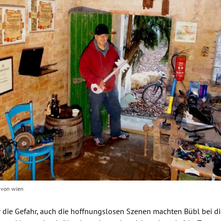
Hinweis öffnen/schließen
r von wien
r die Gefahr, auch die hoffnungslosen Szenen machten
Bübl
bei d