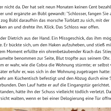
her nicht da. Der hat seit neun Monaten keinen Cent bezahl
er und ergänzte an
Bübl
gewandt: "Schlosser, fangen Sie a
d zog
Bübl
daraufhin das morsche Türblatt zu sich, mit der 
en an und drehte ihn. Klick. Das Schloss war offen.
der Dietrich aus der Hand. Ein Missgeschick, das ihm mö
te. Er bückte sich, um den Haken aufzuheben, und stieß m
 dem Moment erfüllte ein ohrenbetäubender Krach das Sti
aumelte benommen zur Seite, Blut tropfte aus seinem Ohr.
hm er wahr, wie die Cobra die Wohnung stürmte; er selbst 
äter erfuhr er, was sich in der Wohnung zugetragen hatte:
ehr am Küchentisch befestigt und den Abzug durch eine 
erbunden. Den Lauf hatte er auf die Eingangstür gerichtet
tanden, hätte ihn der Schuss vielleicht tödlich verletzt. D
sicht walten, wenn er bei einer
Delogierung
eine Tür öffn