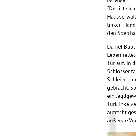
Reaktion.
"Der ist sic
Hausverwalt
linken Han
den Sperrhak
Da fiel
Bübl
Leben rette
Tür auf. In
Schlosser t
Schleier na
gebracht. Sp
ein Jagdgew
Türklinke v
aufrecht ges
äußerste Vor