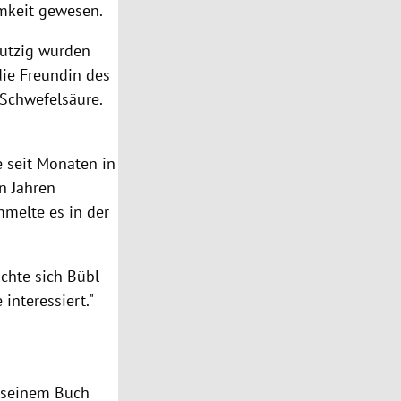
amkeit gewesen.
tutzig wurden
die Freundin des
 Schwefelsäure.
 seit Monaten in
n Jahren
mmelte es in der
achte sich
Bübl
interessiert."
n seinem Buch