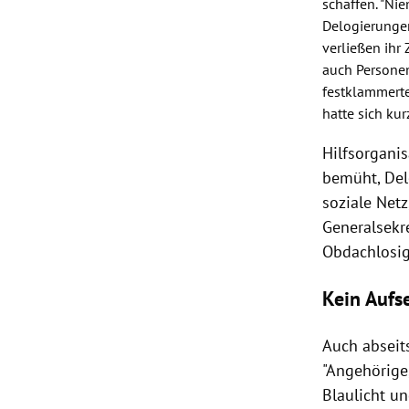
schaffen. "Ni
Delogierunge
verließen ihr
auch Personen
festklammerte
hatte sich kur
Hilfsorgani
bemüht,
Del
soziale Netz
Generalsekr
Obdachlosigk
Kein Aufs
Auch absei
"Angehörige
Blaulicht u