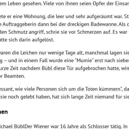
em Leben gesehen. Viele von ihnen seien Opfer der Eins
ete er eine Wohnung, die leer und sehr aufgeräumt war. S
 Auftraggeberin dann bei der dreckigen Badewanne. Als 
den Schmutz angriff, schrie sie vor Schmerzen auf. Es war
te sich darin aufgelöst.
ren die Leichen nur wenige Tage alt, manchmal lagen sie
 – und in einem Fall wurde eine "Mumie" erst nach siebe
urze Zeit nachdem
Bübl
diese Tür aufgebrochen hatte, wi
r Beamten.
ressant, wie viele Personen sich um die Toten kümmern", d
 sie noch gelebt haben, hat sich lange Zeit niemand für sie 
nen
ichael BüblDer Wiener war 16 Jahre als Schlosser tätig. I