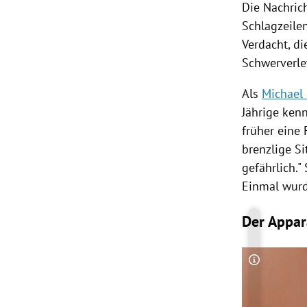
Die Nachric
Schlagzeilen
Verdacht, di
Schwerverle
Als
Michael
Jährige ken
früher eine 
brenzlige Si
gefährlich."
Einmal wur
Der Appar
Copyright-