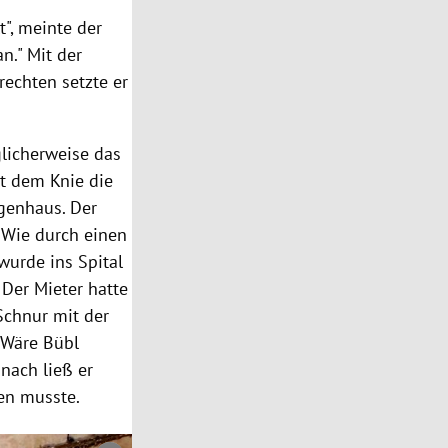
t", meinte der
n." Mit der
rechten setzte er
glicherweise das
it dem Knie die
egenhaus. Der
 Wie durch einen
wurde ins Spital
 Der Mieter hatte
Schnur mit der
. Wäre
Bübl
anach ließ er
en musste.