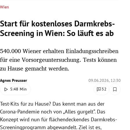
rreich Untermenü
Wien
rt Untermenü
Start für kostenloses Darmkrebs-
Screening in Wien: So läuft es ab
schaft Untermenü
s Untermenü
540.000 Wiener erhalten Einladungsschreiben
für eine Vorsorgeuntersuchung. Tests können
zeit Untermenü
zu Hause gemacht werden.
undheit Untermenü
Agnes Preusser
09.06.2026, 12:30
5:48 Min
32
tur Untermenü
Test-Kits für zu Hause? Das kennt man aus der
nung Untermenü
Corona-Pandemie noch von „Alles gurgelt“. Das
lität Untermenü
Konzept wird nun für flächendeckendes Darmkrebs-
Screeningprogramm abgewandelt. Ziel ist es,