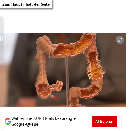
Zum Hauptinhalt der Seite
Copyright-Hinweis öffnen/schließen
Wählen Sie KURIER als bevorzugte
Aktivieren
tik Untermenü
Google-Quelle