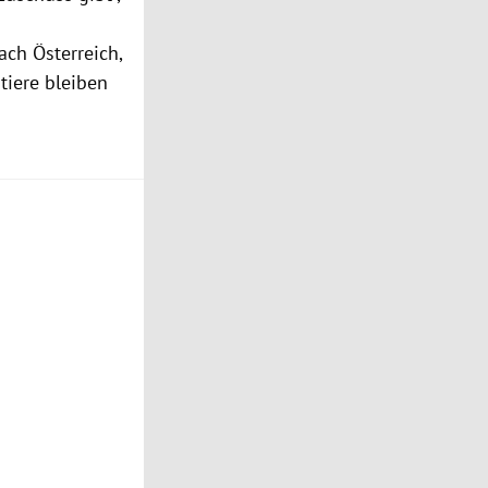
nach
Österreich
,
tiere bleiben