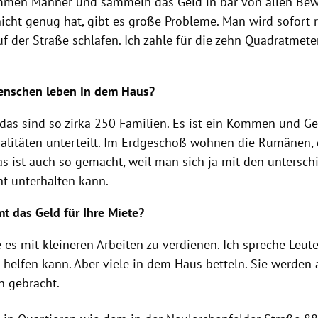
mmen Männer und sammeln das Geld in bar von allen Bew
cht genug hat, gibt es große Probleme. Man wird sofort
f der Straße schlafen. Ich zahle für die zehn Quadratmet
enschen leben in dem Haus?
, das sind so zirka 250 Familien. Es ist ein Kommen und G
onalitäten unterteilt. Im Erdgeschoß wohnen die Rumänen,
as ist auch so gemacht, weil man sich ja mit den untersch
ht unterhalten kann.
 das Geld für Ihre Miete?
 es mit kleineren Arbeiten zu verdienen. Ich spreche Leute
 helfen kann. Aber viele in dem Haus betteln. Sie werden
n gebracht.