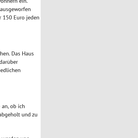
ohnern ein.
 rausgeworfen
er 150 Euro jeden
ehen. Das Haus
 darüber
iedlichen
 an, ob ich
 abgeholt und zu