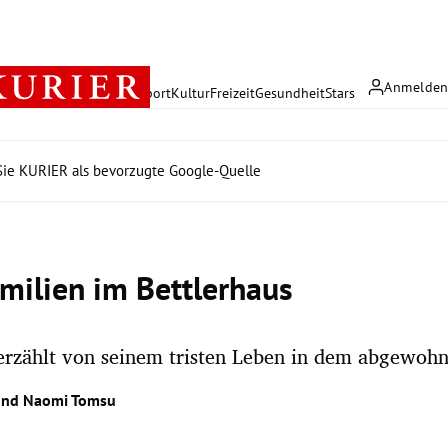
Anmelde
rreich
Politik
Wirtschaft
Sport
Kultur
Freizeit
Gesundheit
Stars
ie KURIER als bevorzugte Google-Quelle
milien im Bettlerhaus
erzählt von seinem tristen Leben in dem abgewohn
nd
Naomi Tomsu