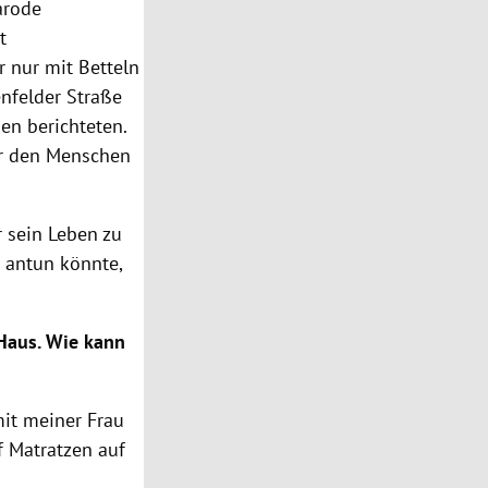
arode
t
 nur mit Betteln
nfelder Straße
en berichteten.
er den Menschen
r sein Leben zu
s antun könnte,
Haus. Wie kann
mit meiner Frau
f Matratzen auf