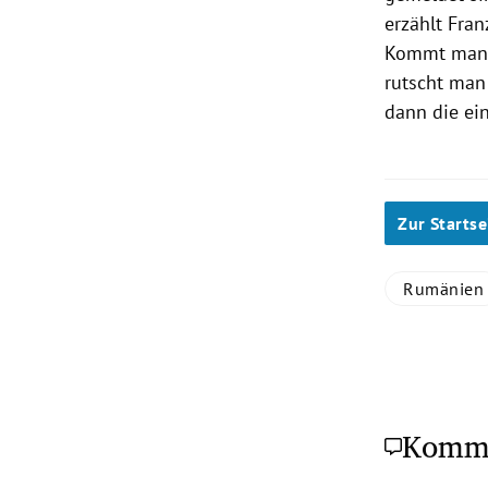
erzählt Fran
Kommt man 
rutscht man
dann die ei
Zur Startse
Rumänien
Komm