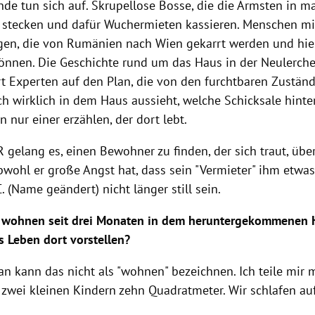
de tun sich auf. Skrupellose Bosse, die die Ärmsten in m
stecken und dafür
Wuchermieten
kassieren. Menschen mi
gen, die von
Rumänien
nach
Wien
gekarrt werden und hier
önnen. Die Geschichte rund um das Haus in der Neulerche
rt Experten auf den Plan, die von den furchtbaren Zuständ
ch wirklich in dem Haus aussieht, welche Schicksale hint
n nur einer erzählen, der dort lebt.
gelang es, einen Bewohner zu finden, der sich traut, übe
bwohl er große Angst hat, dass sein "Vermieter" ihm etwa
C. (Name geändert) nicht länger still sein.
 wohnen seit drei Monaten in dem heruntergekommenen 
s Leben dort vorstellen?
n kann das nicht als "wohnen" bezeichnen. Ich teile mir 
zwei kleinen Kindern zehn Quadratmeter. Wir schlafen au