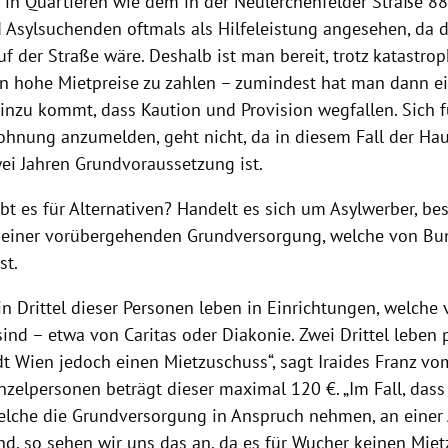
e in Quartieren wie dem in der Neulerchenfelder Straße 8
d Asylsuchenden oftmals als Hilfeleistung angesehen, da 
f der Straße wäre. Deshalb ist man bereit, trotz katastrop
 hohe Mietpreise zu zahlen – zumindest hat man dann e
inzu kommt, dass Kaution und Provision wegfallen. Sich f
nung anzumelden, geht nicht, da in diesem Fall der Hau
wei Jahren Grundvoraussetzung ist.
t es für Alternativen? Handelt es sich um Asylwerber, bes
 einer vorübergehenden Grundversorgung, welche von B
st.
in Drittel dieser Personen leben in Einrichtungen, welche
 sind – etwa von
Caritas
oder Diakonie. Zwei Drittel leben p
dt
Wien
jedoch einen Mietzuschuss“, sagt Iraides Franz v
inzelpersonen beträgt dieser maximal 120 €. „Im Fall, dass
elche die Grundversorgung in Anspruch nehmen, an einer
d, so sehen wir uns das an, da es für Wucher keinen Miet