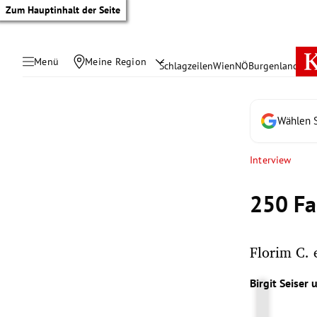
Zum Hauptinhalt der Seite
Menü
Meine Region
Schlagzeilen
Wien
NÖ
Burgenland
Öste
Wählen S
Interview
250 Fa
Florim C. 
tik Untermenü
Birgit Seiser
u
rreich Untermenü