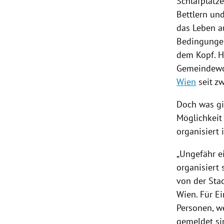
Schlafplätz
Bettlern un
das Leben au
Bedingungen
dem Kopf. H
Gemeindewoh
Wien
seit z
Doch was gib
Möglichkeit
organisiert i
„Ungefähr e
organisiert
von der Sta
Wien
. Für E
Personen, w
gemeldet sin