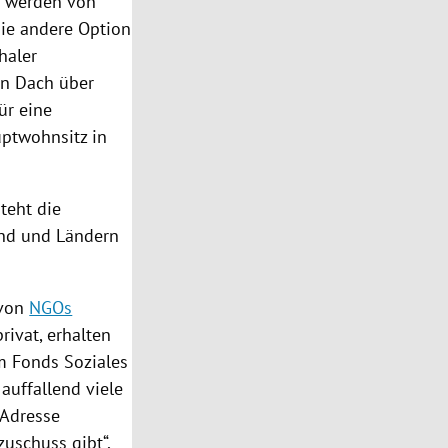
8 werden von
die andere Option
haler
in Dach über
ür eine
ptwohnsitz in
teht die
und und Ländern
 von
NGOs
rivat, erhalten
om
Fonds Soziales
 auffallend viele
 Adresse
zuschuss gibt“,