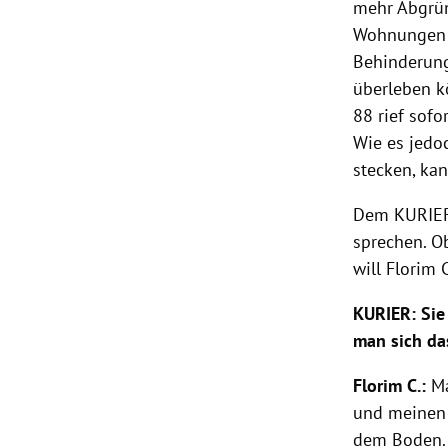
mehr Abgrün
Wohnungen 
Behinderun
überleben k
88 rief sofo
Wie es jedo
stecken, kan
Dem KURIER 
sprechen. O
will Florim 
KURIER: Sie
man sich da
Florim C.:
Ma
und meinen 
dem Boden.