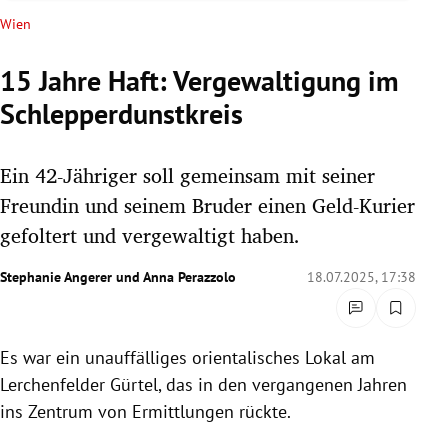
rreich Untermenü
Wien
rt Untermenü
15 Jahre Haft: Vergewaltigung im
Schlepperdunstkreis
schaft Untermenü
s Untermenü
Ein 42-Jähriger soll gemeinsam mit seiner
Freundin und seinem Bruder einen Geld-Kurier
zeit Untermenü
gefoltert und vergewaltigt haben.
undheit Untermenü
Stephanie Angerer
und
Anna Perazzolo
18.07.2025, 17:38
tur Untermenü
Es war ein unauffälliges orientalisches Lokal am
nung Untermenü
Lerchenfelder Gürtel, das in den vergangenen Jahren
lität Untermenü
ins Zentrum von Ermittlungen rückte.