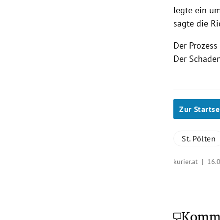
legte ein u
sagte die R
Der Prozess
Der Schaden
Zur Startse
St. Pölten
kurier.at |
16.0
Komm