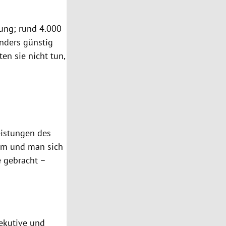
ung; rund 4.000
onders günstig
en sie nicht tun,
eistungen des
am und man sich
e gebracht –
xekutive und