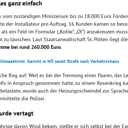
les ganz einfach
s vom zuständigen Ministerium bis zu 18.000 Euro Förder
rte der Installateur pro Auftrag. 16 Kunden kamen so bes
als ein Feld im Formular („Kohle“, „Öl“) anzukreuzen musst
 zu täuschen. Laut Staatsanwaltschaft St. Pölten liegt die
mme bei rund 260.000 Euro
.
Klimaaktivist: Gericht in NÖ senkt Strafe nach Verkehrschaos
he flog auf: Weil es bei der Trennung eines Paares, das L
fis in Anspruch genommen hatte, zu einem Rosenkrieg k
 belastete, wurde auch der Heizungsschwindel zur Sprach
rmittelte die Polizei.
urde vertagt
ährige davon Wind bekam, stellte er sich selbst bei der E