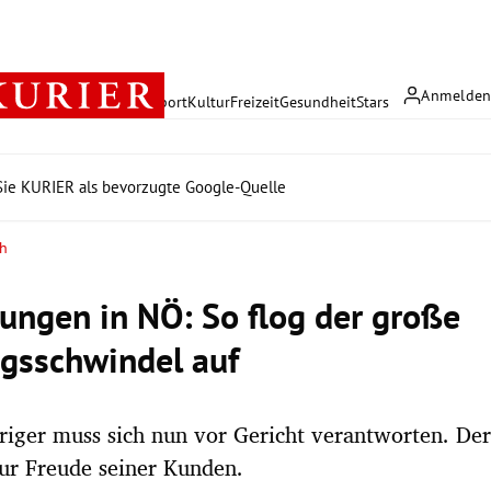
Anmelde
rreich
Politik
Wirtschaft
Sport
Kultur
Freizeit
Gesundheit
Stars
ie KURIER als bevorzugte Google-Quelle
ch
lungen in NÖ: So flog der große
gsschwindel auf
riger muss sich nun vor Gericht verantworten. Der 
 zur Freude seiner Kunden.