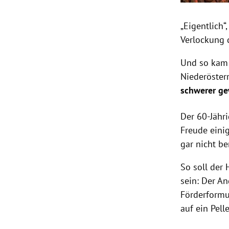
„Eigentlich“
Verlockung 
Und so kam 
Niederöster
schwerer g
Der 60-Jähr
Freude eini
gar nicht b
So soll der
sein: Der An
Förderformu
auf ein Pel