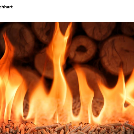
chhart
Hinweis öffnen/schließen