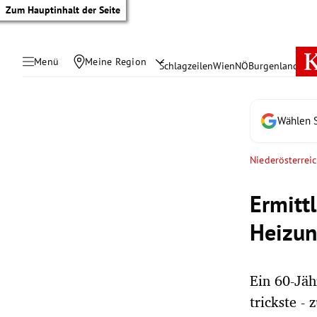
Zum Hauptinhalt der Seite
Menü
Meine Region
Schlagzeilen
Wien
NÖ
Burgenland
Öste
Wählen S
Niederösterrei
Ermitt
Heizun
Ein 60-Jäh
tik Untermenü
trickste -
rreich Untermenü