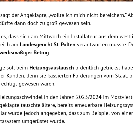
, sagt der Angeklagte, „wollte ich mich nicht bereichern.“ A
dürfte dann doch zu groß gewesen sein.
es, dass sich am Mittwoch ein Installateur aus dem westl
reich am
Landesgericht St. Pölten
verantworten musste. De
ewerbsmäßiger Betrug
.
ige soll beim
Heizungsaustausch
ordentlich getrickst habe
ger Kunden, denn sie kassierten Förderungen vom Staat, 
erechtigt gewesen wären.
 Heizungsschwindel in den Jahren 2023/2024 im Mostviert
geklagte tauschte ältere, bereits erneuerbare Heizungssy
lar wurde jedoch angegeben, dass zum Beispiel von eine
letssystem umgerüstet wurde.