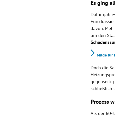
Es ging al
Dafür gab e
Euro kassie
davon. Mehr 
um den Staat
Schadenssu
Milde für 
Doch die Sac
Heizungspro
gegenseitig
schließlich e
Prozess w
Als der 60-J