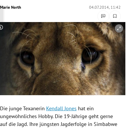
rreich Untermenü
Marie North
04.07.2014, 11:42
rt Untermenü
Copyright-Hinweis öffnen/schließen
schaft Untermenü
s Untermenü
zeit Untermenü
undheit Untermenü
tur Untermenü
nung Untermenü
Die junge Texanerin
Kendall Jones
hat ein
ungewöhnliches Hobby. Die 19-Jährige geht gerne
lität Untermenü
auf die Jagd. Ihre jüngsten
Jagderfolge
in
Simbabwe