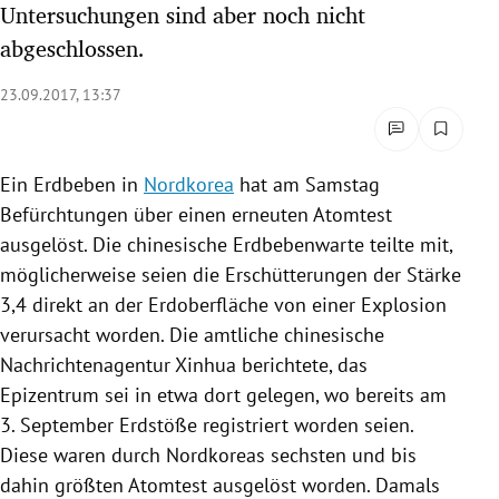
Untersuchungen sind aber noch nicht
rreich Untermenü
abgeschlossen.
rt Untermenü
23.09.2017, 13:37
schaft Untermenü
Ein
Erdbeben
in
Nordkorea
hat am Samstag
s Untermenü
Befürchtungen über einen erneuten
Atomtest
zeit Untermenü
ausgelöst. Die chinesische Erdbebenwarte teilte mit,
möglicherweise seien die Erschütterungen der Stärke
undheit Untermenü
3,4 direkt an der Erdoberfläche von einer Explosion
verursacht worden. Die amtliche chinesische
tur Untermenü
Nachrichtenagentur Xinhua
berichtete, das
Epizentrum sei in etwa dort gelegen, wo bereits am
nung Untermenü
3. September Erdstöße registriert worden seien.
lität Untermenü
Diese waren durch
Nordkoreas
sechsten und bis
dahin größten
Atomtest
ausgelöst worden. Damals