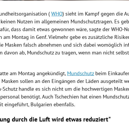
undheitsorganisation
(
WHO
) sieht im Kampf gegen die A
keinen Nutzen im allgemeinen
Mundschutztragen
. Es ge
afür, dass damit etwas gewonnen wäre, sagte der WHO-No
n
am Montag in
Genf
. Vielmehr gebe es zusätzliche Risik
ie
Masken
falsch abnehmen und sich dabei womöglich infi
en davon ab,
Mundschutz
zu tragen, wenn man nicht selbst 
atte am Montag angekündigt,
Mundschutz
beim Einkaufen 
e
Masken
sollen an den Eingängen der Läden ausgeteilt w
Schutz handle es sich nicht um die hochwertigen
Maske
personal benötigt. Auch
Tschechien
hat einen Mundschutz
it eingeführt,
Bulgarien
ebenfalls.
ung durch die Luft wird etwas reduziert"