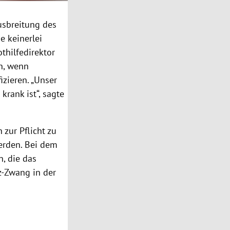
usbreitung des
be keinerlei
thilfedirektor
en, wenn
zieren. „Unser
krank ist“, sagte
zur Pflicht zu
erden. Bei dem
n
, die das
-Zwang in der