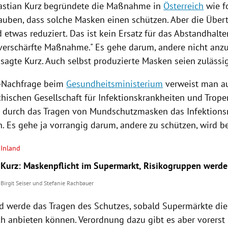
stian Kurz
begründete die Maßnahme in
Österreich
wie fo
lauben, dass solche
Masken
einen schützen. Aber die Über
d etwas reduziert. Das ist kein Ersatz für das Abstandhalten
 verschärfte Maßnahme." Es gehe darum, andere nicht anz
 sagte Kurz. Auch selbst produzierte
Masken
seien zulässig
-Nachfrage beim
Gesundheitsministerium
verweist man au
chischen Gesellschaft für Infektionskrankheiten und Trope
s durch das Tragen von Mundschutzmasken das Infektionsr
. Es gehe ja vorrangig darum, andere zu schützen, wird be
Inland
Kurz: Maskenpflicht im Supermarkt, Risikogruppen werden
Birgit Seiser
und
Stefanie Rachbauer
nd werde das Tragen des Schutzes, sobald Supermärkte di
h anbieten können. Verordnung dazu gibt es aber vorerst 