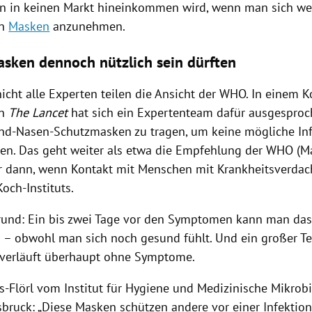
an in keinen Markt hineinkommen wird, wenn man sich wei
en
Masken
anzunehmen.
ken dennoch nützlich sein dürften
cht alle Experten teilen die Ansicht der
WHO
. In einem 
in
The Lancet
hat sich ein Expertenteam dafür ausgesproch
nd-Nasen-Schutzmasken zu tragen, um keine mögliche In
en. Das geht weiter als etwa die Empfehlung der
WHO
(
M
 dann, wenn Kontakt mit Menschen mit Krankheitsverdach
Koch-Instituts
.
rund: Ein bis zwei Tage vor den Symptomen kann man da
 – obwohl man sich noch gesund fühlt. Und ein großer Tei
 verläuft überhaupt ohne Symptome.
s-Flörl vom Institut für Hygiene und Medizinische Mikrob
bruck: „Diese
Masken
schützen andere vor einer Infektion.