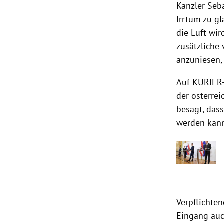
Kanzler
Seba
Irrtum zu g
die Luft wir
zusätzliche
anzuniesen,
Auf KURIER
der österrei
besagt, das
werden kann
Verpflichte
Eingang auc