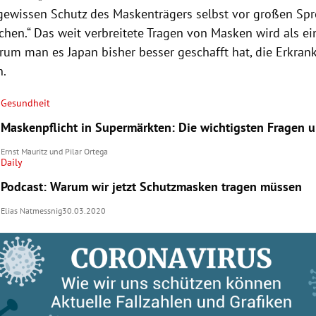
gewissen Schutz des Maskenträgers selbst vor großen Spr
chen.“ Das weit verbreitete Tragen von
Masken
wird als ei
arum man es
Japan
bisher besser geschafft hat, die Erkra
n.
Gesundheit
Maskenpflicht in Supermärkten: Die wichtigsten Fragen 
Ernst Mauritz
und
Pilar Ortega
Daily
Podcast: Warum wir jetzt Schutzmasken tragen müssen
Elias Natmessnig
30.03.2020