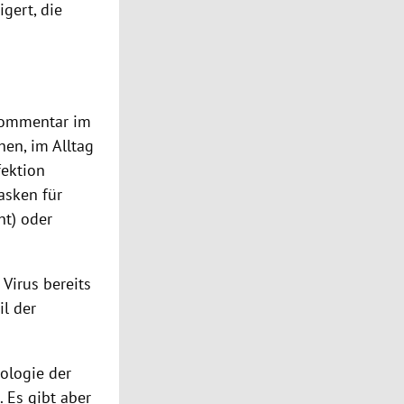
gert, die
Kommentar im
en, im Alltag
fektion
asken
für
t) oder
s
Virus
bereits
l der
iologie der
 Es gibt aber