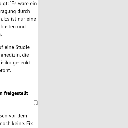
lgt: "Es wäre ein
tragung durch
. Es ist nur eine
uhusten und
.
f eine Studie
nmedizin, die
isiko gesenkt
tont.
 freigestellt
esen vor dem
noch keine. Fix