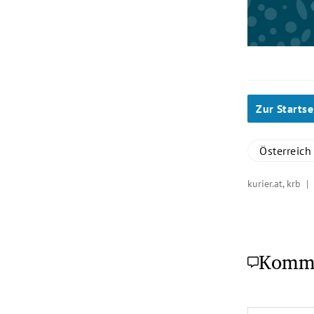
Zur Startse
Österreich
kurier.at, krb 
Komm