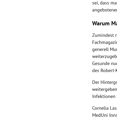
sei, dass m
angeboten
Warum Mas
Zumindest ni
Fachmagaz
generell Mu
weiterzugeb
Gesunde nur
des
Robert-
Der Hinterg
weitergeben
Infektionen
Cornelia Las
MedUni Inns