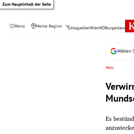
Zum Hauptinhalt der Seite
Menü
Meine Region
Schlagzeilen
Wien
NÖ
Burgenland
Öste
Wählen S
Welt
Verwir
Mundsc
Es bestünd
tik Untermenü
anzustecke
rreich Untermenü