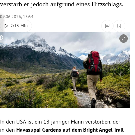
verstarb er jedoch aufgrund eines Hitzschlags.
rreich Untermenü
09.06.2026, 13:54
rt Untermenü
2:13 Min
schaft Untermenü
Copyright-Hinweis öffnen/schließen
s Untermenü
zeit Untermenü
undheit Untermenü
tur Untermenü
nung Untermenü
In den USA ist ein 18-jähriger Mann verstorben, der
lität Untermenü
in den
Havasupai Gardens auf dem Bright Angel Trail