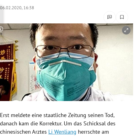
rreich Untermenü
06.02.2020, 16:38
rt Untermenü
Copyright-Hinweis öffnen/schließen
schaft Untermenü
s Untermenü
zeit Untermenü
undheit Untermenü
tur Untermenü
nung Untermenü
Erst meldete eine staatliche Zeitung seinen Tod,
danach kam die Korrektur. Um das Schicksal des
lität Untermenü
chinesischen Arztes
Li Wenliang
herrschte am