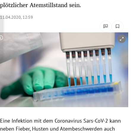
plötzlicher Atemstillstand sein.
rreich Untermenü
11.04.2020, 12:59
rt Untermenü
schaft Untermenü
Copyright-Hinweis öffnen/schließen
s Untermenü
zeit Untermenü
undheit Untermenü
tur Untermenü
nung Untermenü
lität Untermenü
Eine Infektion mit dem
Coronavirus
Sars-CoV-2 kann
neben Fieber, Husten und
Atembeschwerden
auch