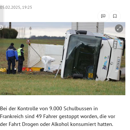
rreich Untermenü
05.02.2025, 19:25
rt Untermenü
Copyright-Hinweis öffnen/schließen
schaft Untermenü
s Untermenü
zeit Untermenü
undheit Untermenü
tur Untermenü
nung Untermenü
Bei der Kontrolle von 9.000 Schulbussen in
Frankreich sind 49 Fahrer gestoppt worden, die vor
lität Untermenü
der Fahrt Drogen oder Alkohol konsumiert hatten.