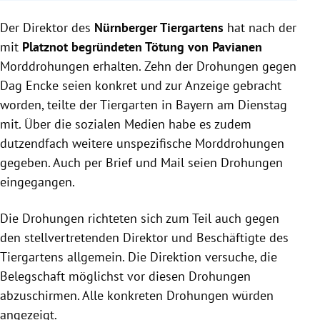
Nach der Tötung von zwölf Pavianen im Nürnberger
Der Direktor des
Tiergarten erhielt der Direktor Morddrohungen, von
Nürnberger Tiergartens
hat nach der
denen zehn konkret angezeigt wurden.
mit
Platznot begründeten Tötung von Pavianen
Die Polizei prüft rund 170 Zuschriften auf
Morddrohungen erhalten. Zehn der Drohungen gegen
strafrechtliche Relevanz, während
Dag Encke seien konkret und zur Anzeige gebracht
Tierschutzaktivisten Proteste und Strafanzeigen
worden, teilte der Tiergarten in Bayern am Dienstag
gegen den Zoo einleiteten.
mit. Über die sozialen Medien habe es zudem
Bei der Staatsanwaltschaft gingen etwa 350
dutzendfach weitere unspezifische Morddrohungen
Anzeigen wegen der Affentötung ein; geprüft wird,
gegeben. Auch per Brief und Mail seien Drohungen
ob ein vernünftiger Grund gemäß Tierschutzgesetz
eingegangen.
vorlag.
Die Drohungen richteten sich zum Teil auch gegen
den stellvertretenden Direktor und Beschäftigte des
Tiergartens allgemein. Die Direktion versuche, die
Belegschaft möglichst vor diesen Drohungen
abzuschirmen. Alle konkreten Drohungen würden
angezeigt.