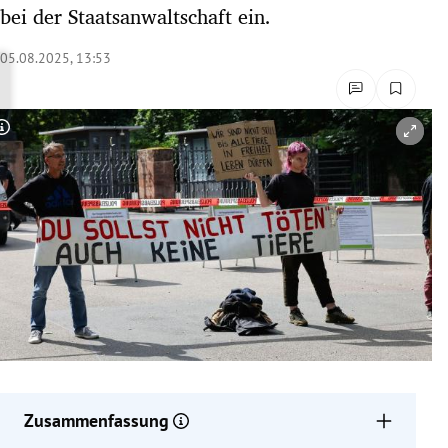
bei der Staatsanwaltschaft ein.
rreich Untermenü
05.08.2025, 13:53
rt Untermenü
schaft Untermenü
Copyright-Hinweis öffnen/schließen
s Untermenü
zeit Untermenü
undheit Untermenü
tur Untermenü
nung Untermenü
lität Untermenü
Zusammenfassung