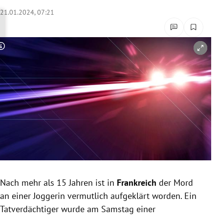
rreich Untermenü
21.01.2024, 07:21
rt Untermenü
Copyright-Hinweis öffnen/schließen
schaft Untermenü
s Untermenü
zeit Untermenü
undheit Untermenü
tur Untermenü
nung Untermenü
Nach mehr als 15 Jahren ist in
Frankreich
der Mord
an einer Joggerin vermutlich aufgeklärt worden. Ein
lität Untermenü
Tatverdächtiger wurde am Samstag einer