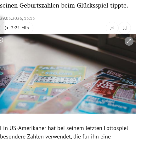
seinen Geburtszahlen beim Glücksspiel tippte.
rreich Untermenü
29.05.2026, 13:13
rt Untermenü
2:24 Min
schaft Untermenü
Copyright-Hinweis öffnen/schließen
s Untermenü
zeit Untermenü
undheit Untermenü
tur Untermenü
nung Untermenü
lität Untermenü
Ein US-Amerikaner hat bei seinem letzten Lottospiel
besondere Zahlen verwendet, die für ihn eine