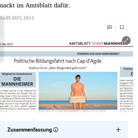
nackt im Amtsblatt dafür.
rreich Untermenü
16.05.2025, 10:11
rt Untermenü
schaft Untermenü
Copyright-Hinweis öffnen/schließen
s Untermenü
zeit Untermenü
undheit Untermenü
tur Untermenü
nung Untermenü
lität Untermenü
Zusammenfassung