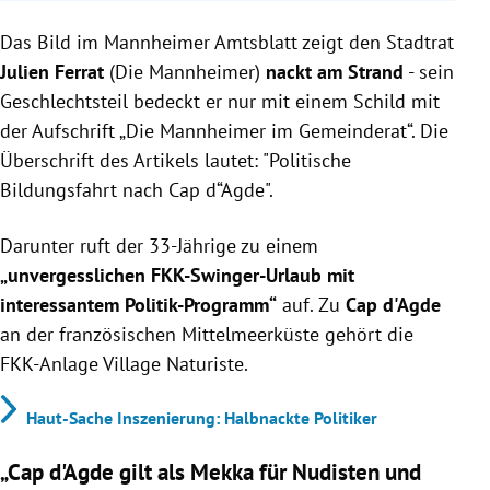
Stadtrat Julien Ferrat wirbt nackt im Mannheimer
Das Bild im Mannheimer Amtsblatt zeigt den Stadtrat
Amtsblatt für einen FKK-Swinger-Urlaub in Cap
d'Agde.
Julien Ferrat
(Die Mannheimer)
nackt am Strand
- sein
Ferrat betont die politische Bildungskomponente
Geschlechtsteil bedeckt er nur mit einem Schild mit
der Reise mit Gesprächen und Besichtigungen vor
der Aufschrift „Die Mannheimer im Gemeinderat“. Die
Ort.
Überschrift des Artikels lautet: "Politische
CDU kritisiert die Aktion als schädlich für die Politik,
Bildungsfahrt nach Cap d“Agde".
Ferrat verteidigt die Einladung als freiwillige
Möglichkeit.
Darunter ruft der 33-Jährige zu einem
„unvergesslichen FKK-Swinger-Urlaub mit
interessantem Politik-Programm“
auf. Zu
Cap d'Agde
an der französischen Mittelmeerküste gehört die
FKK-Anlage Village Naturiste.
Haut-Sache Inszenierung: Halbnackte Politiker
„Cap d'Agde gilt als Mekka für Nudisten und