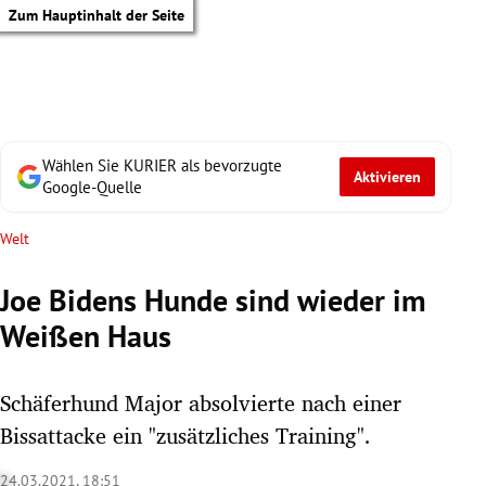
Zum Hauptinhalt der Seite
Wählen Sie KURIER als bevorzugte
Aktivieren
Google-Quelle
Welt
Joe Bidens Hunde sind wieder im
Weißen Haus
Schäferhund Major absolvierte nach einer
Bissattacke ein "zusätzliches Training".
tik Untermenü
24.03.2021, 18:51