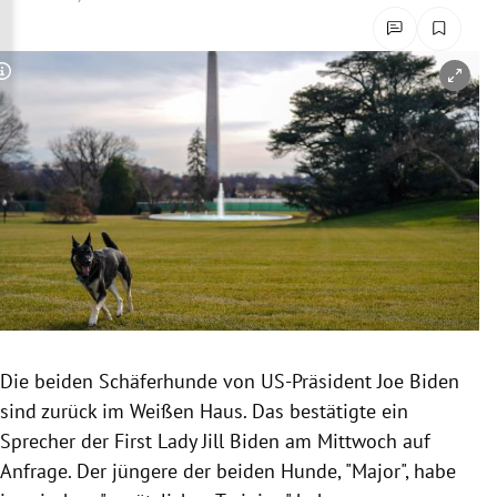
rreich Untermenü
rt Untermenü
Copyright-Hinweis öffnen/schließen
schaft Untermenü
s Untermenü
zeit Untermenü
undheit Untermenü
tur Untermenü
Die beiden Schäferhunde von US-Präsident Joe Biden
nung Untermenü
sind zurück im Weißen Haus. Das bestätigte ein
Sprecher der First Lady Jill Biden am Mittwoch auf
lität Untermenü
Anfrage. Der jüngere der beiden Hunde, "Major", habe