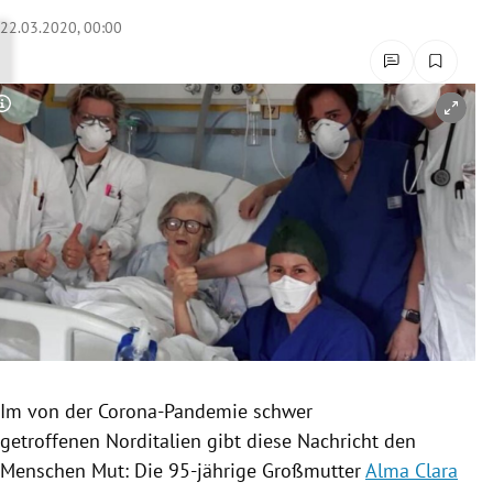
rreich Untermenü
22.03.2020, 00:00
rt Untermenü
Copyright-Hinweis öffnen/schließen
schaft Untermenü
s Untermenü
zeit Untermenü
undheit Untermenü
tur Untermenü
nung Untermenü
Im von der Corona-Pandemie schwer
getroffenen
Norditalien
gibt diese Nachricht den
lität Untermenü
Menschen Mut: Die 95-jährige Großmutter
Alma Clara