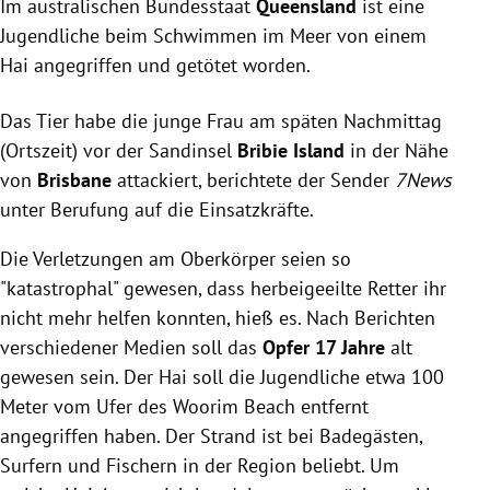
Im australischen Bundesstaat
einem Hai angegriffen und getötet.
Queensland
ist eine
Es ist der dritte Angriff in drei Monaten.
Jugendliche beim Schwimmen im Meer von einem
Hai angegriffen und getötet worden.
Das Tier habe die junge Frau am späten Nachmittag
(Ortszeit) vor der Sandinsel
Bribie Island
in der Nähe
von
Brisbane
attackiert, berichtete der Sender
7News
unter Berufung auf die Einsatzkräfte.
Die Verletzungen am Oberkörper seien so
"katastrophal" gewesen, dass herbeigeeilte Retter ihr
nicht mehr helfen konnten, hieß es. Nach Berichten
verschiedener Medien soll das
Opfer 17 Jahre
alt
gewesen sein. Der Hai soll die Jugendliche etwa 100
Meter vom Ufer des Woorim Beach entfernt
angegriffen haben. Der Strand ist bei Badegästen,
Surfern und Fischern in der Region beliebt. Um