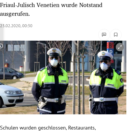
Friaul-Julisch Venetien wurde Notstand
rreich Untermenü
ausgerufen.
rt Untermenü
23.02.2020, 00:30
schaft Untermenü
s Untermenü
Copyright-Hinweis öffnen/schließen
zeit Untermenü
undheit Untermenü
tur Untermenü
nung Untermenü
lität Untermenü
Schulen wurden geschlossen, Restaurants,