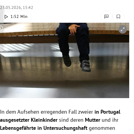
rreich Untermenü
23.05.2026, 15:42
1:52 Min
rt Untermenü
Copyright-Hinweis öffnen/schließen
schaft Untermenü
s Untermenü
zeit Untermenü
undheit Untermenü
tur Untermenü
nung Untermenü
In dem Aufsehen erregenden Fall zweier
in Portugal
ausgesetzter Kleinkinder
sind deren
Mutter
und ihr
lität Untermenü
Lebensgefährte in Untersuchungshaft
genommen