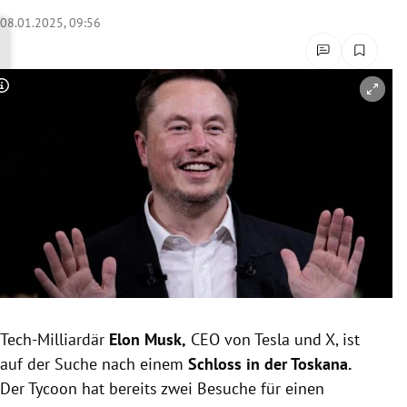
rreich Untermenü
08.01.2025, 09:56
rt Untermenü
Copyright-Hinweis öffnen/schließen
schaft Untermenü
s Untermenü
zeit Untermenü
undheit Untermenü
tur Untermenü
nung Untermenü
Tech-Milliardär
Elon Musk,
CEO von Tesla und X, ist
auf der Suche nach einem
Schloss in der Toskana.
lität Untermenü
Der Tycoon hat bereits zwei Besuche für einen