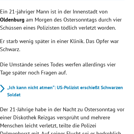
Ein 21-jähriger Mann wurde in Oldenburg von
Ein 21-jähriger Mann ist in der Innenstadt von
einem Polizisten erschossen, nachdem er Reizgas
versprüht hatte.
Oldenburg
am Morgen des Ostersonntags durch vier
Der Schütze, ein 27-jähriger Polizist, wurde wegen
Schüssen eines Polizisten tödlich verletzt worden.
Verdachts auf Totschlag vom Dienst suspendiert.
Die Ermittlungen ergaben, dass das Opfer die
Er starb wenig später in einer Klinik. Das Opfer war
Polizisten nicht mit einem Messer bedroht hatte.
Schwarz.
Die Umstände seines Todes werfen allerdings vier
Tage später noch Fragen auf.
„Ich kann nicht atmen“: US-Polizist erschießt Schwarzen
Soldat
Der 21-Jährige habe in der Nacht zu Ostersonntag vor
einer Diskothek Reizgas versprüht und mehrere
Menschen leicht verletzt, teilte die Polizei
Delmenhorst mit. Auf seiner Flucht sei er bedrohlich