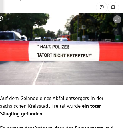
rreich Untermenü
rt Untermenü
Copyright-Hinweis öffnen/schließen
schaft Untermenü
s Untermenü
zeit Untermenü
undheit Untermenü
tur Untermenü
Auf dem Gelände eines Abfallentsorgers in der
nung Untermenü
sächsischen Kreisstadt Freital wurde
ein toter
Säugling gefunden
.
lität Untermenü