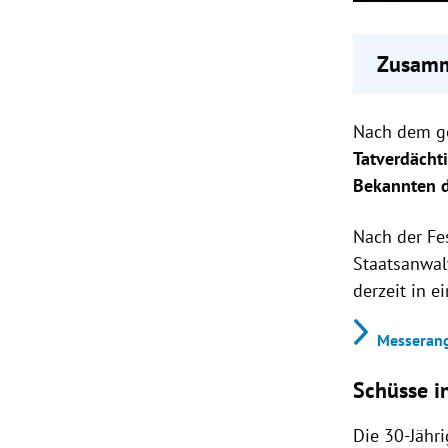
Zusamm
Tatverd
Nach dem 
29-jähr
Schussw
Tatverdächt
Bekannten d
Nach der Fe
Staatsanwal
derzeit in e
Messerangr
Schüsse 
Die 30-Jähr