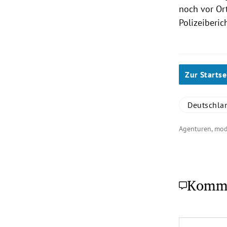
noch vor Or
Polizeiberic
Zur Startse
Deutschla
Agenturen, mo
Komm