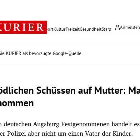
Anmelde
rreich
Politik
Wirtschaft
Sport
Kultur
Freizeit
Gesundheit
Stars
ie KURIER als bevorzugte Google-Quelle
ödlichen Schüssen auf Mutter: M
enommen
m deutschen Augsburg Festgenommenen handelt es 
r Polizei aber nicht um einen Vater der Kinder.