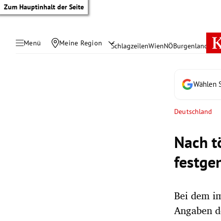
Zum Hauptinhalt der Seite
Menü
Meine Region
Schlagzeilen
Wien
NÖ
Burgenland
Öste
Wählen S
Deutschland
Nach t
festg
Bei dem i
tik Untermenü
Angaben de
rreich Untermenü