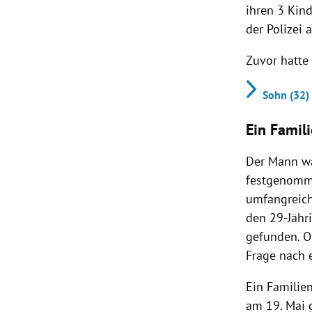
ihren 3 Kin
der Polizei 
Zuvor hatte
Sohn (32) 
Ein Famil
Der Mann wa
festgenomme
umfangreich
den 29-Jähr
gefunden. Ob
Frage nach 
Ein Familie
am 19. Mai g