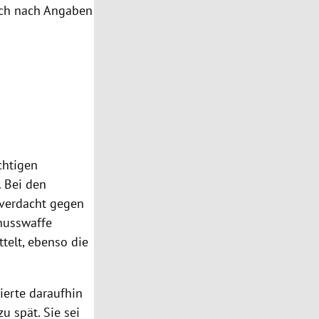
ich nach Angaben
chtigen
. Bei den
tverdacht gegen
chusswaffe
telt, ebenso die
ierte daraufhin
u spät. Sie sei