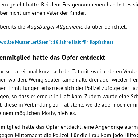
dern gelebt hatte. Bei dem Festgenommenen handelt es s
aber nicht um einen Vater der Kinder.
 bereits die
Augsburger Allgemeine
darüber berichtet.
wollte Mutter „erlösen“: 18 Jahre Haft für Kopfschuss
ienmitglied hatte das Opfer entdeckt
r schon einmal kurz nach der Tat mit zwei anderen Verdä
n worden. Wenig später kamen alle drei aber wieder frei
en Ermittlungen erhärtete sich der Polizei zufolge der Ta
igen, so dass er erneut in Haft kam. Zudem wurde eine S
 diese in Verbindung zur Tat stehe, werde aber noch ermit
einem möglichen Motiv, hieß es.
nmitglied hatte das Opfer entdeckt, eine Angehörige alarm
egen Mitternacht die Polizei. Für die Frau kam jede Hilfe z