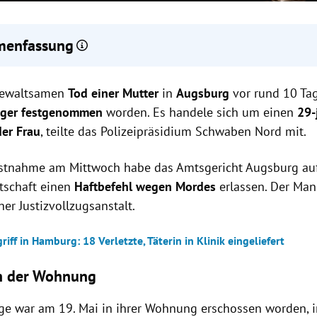
enfassung
ächtiger im Fall des gewaltsamen Todes einer Mutter in Augsbur
gewaltsamen
iger Bekannter des Opfers, nicht der Vater der Kinder, wegen Morde
Tod einer Mutter
in
Augsburg
vor rund 10 Tag
affe gefunden, Verbindung zur Tat und Motiv werden noch ermitt
iger festgenommen
worden. Es handele sich um einen
29-
er Frau
, teilte das Polizeipräsidium Schwaben Nord mit.
stnahme am Mittwoch habe das Amtsgericht Augsburg auf
tschaft einen
Haftbefehl wegen Mordes
erlassen. Der Man
iner Justizvollzugsanstalt.
iff in Hamburg: 18 Verletzte, Täterin in Klinik eingeliefert
in der Wohnung
ige war am 19. Mai in ihrer Wohnung erschossen worden, i