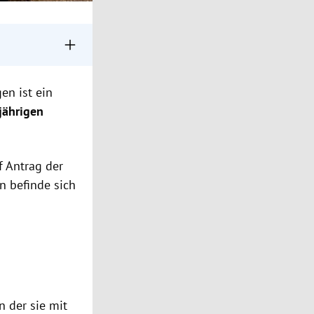
g festgenommen.
s in Haft.
en ist ein
elt.
jährigen
 Antrag der
n befinde sich
n der sie mit