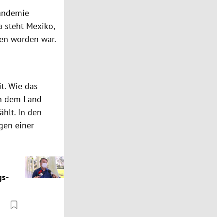
Pandemie
a steht Mexiko,
ten worden war.
it. Wie das
in dem Land
hlt. In den
gen einer
gs-