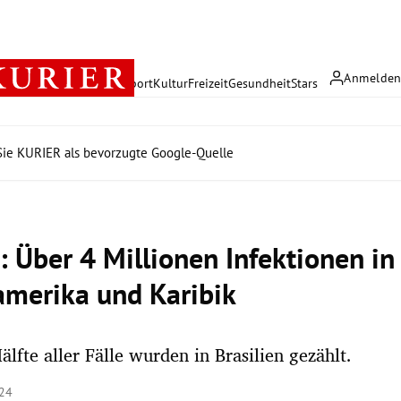
Anmelde
rreich
Politik
Wirtschaft
Sport
Kultur
Freizeit
Gesundheit
Stars
ie KURIER als bevorzugte Google-Quelle
: Über 4 Millionen Infektionen in
amerika und Karibik
älfte aller Fälle wurden in Brasilien gezählt.
:24