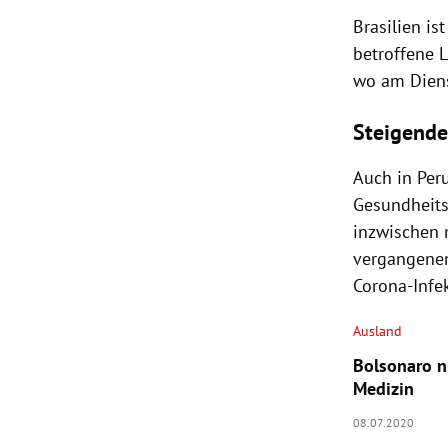
Brasilien i
betroffene L
wo am Diens
Steigende
Auch in Peru
Gesundheits
inzwischen 
vergangene
Corona-Infek
Ausland
Bolsonaro nu
Medizin
08.07.2020