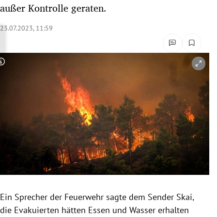
außer Kontrolle geraten.
rreich Untermenü
23.07.2023, 11:59
rt Untermenü
schaft Untermenü
Copyright-Hinweis öffnen/schließen
s Untermenü
zeit Untermenü
undheit Untermenü
tur Untermenü
nung Untermenü
lität Untermenü
Ein Sprecher der Feuerwehr sagte dem Sender Skai,
die Evakuierten hätten Essen und Wasser erhalten