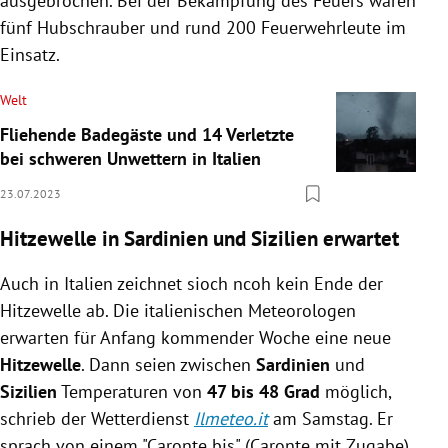
ausgebrochen. Bei der Bekämpfung des Feuers waren
fünf Hubschrauber und rund 200 Feuerwehrleute im
Einsatz.
Welt
Fliehende Badegäste und 14 Verletzte
bei schweren Unwettern in Italien
23.07.2023
Hitzewelle in Sardinien und Sizilien erwartet
Auch in Italien zeichnet sioch ncoh kein Ende der
Hitzewelle ab. Die italienischen Meteorologen
erwarten für Anfang kommender Woche eine neue
Hitzewelle
. Dann seien zwischen
Sardinien
und
Sizilien
Temperaturen von
47 bis 48 Grad
möglich,
schrieb der Wetterdienst
Ilmeteo.it
am Samstag. Er
sprach von einem "Caronte bis" (Caronte mit Zugabe),