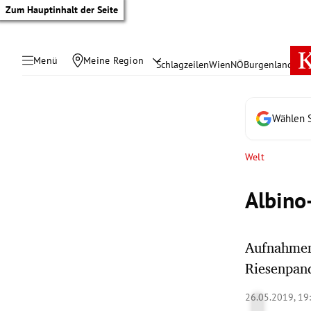
Zum Hauptinhalt der Seite
Menü
Meine Region
Schlagzeilen
Wien
NÖ
Burgenland
Öste
Wählen S
Welt
Albino-
Aufnahmen 
Riesenpan
tik Untermenü
26.05.2019, 19
rreich Untermenü