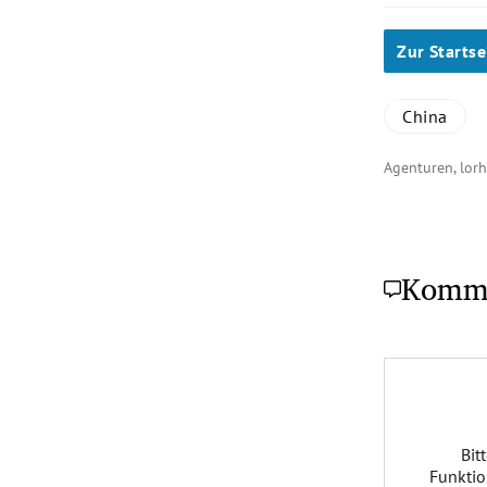
Zur Startse
China
Agenturen, lor
Komm