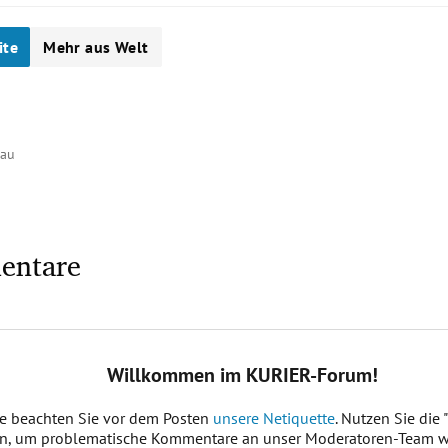
ite
Mehr aus Welt
hau
entare