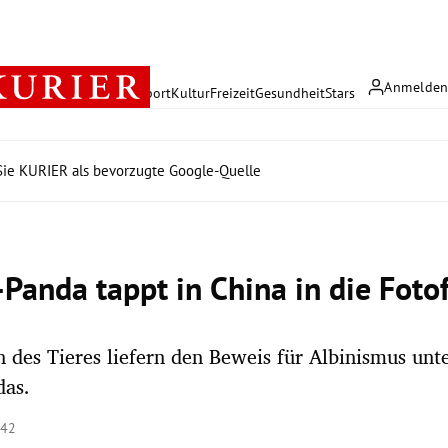
Anmelde
rreich
Politik
Wirtschaft
Sport
Kultur
Freizeit
Gesundheit
Stars
ie KURIER als bevorzugte Google-Quelle
Panda tappt in China in die Fotof
des Tieres liefern den Beweis für Albinismus unt
das.
:42