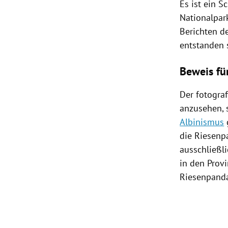
Es ist ein
Sc
Nationalpar
Berichten d
entstanden s
Beweis fü
Der fotogra
anzusehen, 
Albinismus
die
Riesenp
ausschließl
in den Prov
Riesenpand