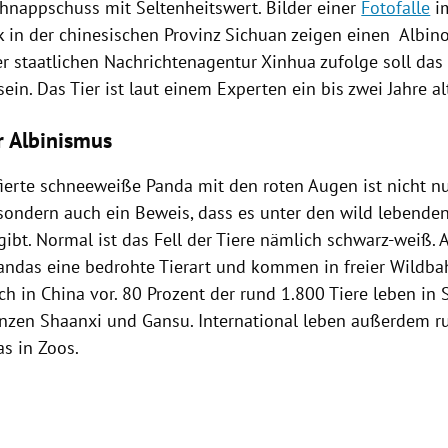
hnappschuss
mit
Seltenheitswert
. Bilder einer
Fotofalle
i
k in der chinesischen Provinz
Sichuan
zeigen einen Albino
er staatlichen
Nachrichtenagentur Xinhua
zufolge soll das 
ein. Das Tier ist laut einem Experten ein bis zwei Jahre al
r Albinismus
fierte schneeweiße Panda mit den roten Augen ist nicht n
sondern auch ein
Beweis
, dass es unter den wild lebende
gibt. Normal ist das Fell der Tiere nämlich schwarz-weiß. 
andas
eine bedrohte Tierart und kommen in freier Wildba
ich in
China
vor. 80 Prozent der rund 1.800 Tiere leben in
inzen Shaanxi und
Gansu
. International leben außerdem 
as
in Zoos.