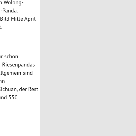
m Wolong-
-Panda.
Bild Mitte April
t.
ur schön
n
Riesenpandas
Allgemein sind
hn
Sichuan
, der Rest
rund 550