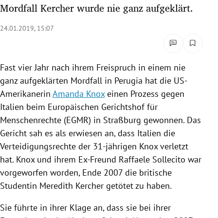
Mordfall Kercher wurde nie ganz aufgeklärt.
rreich Untermenü
24.01.2019, 15:07
rt Untermenü
schaft Untermenü
Fast vier Jahr nach ihrem Freispruch in einem nie
ganz aufgeklärten
Mordfall
in
Perugia
hat die US-
s Untermenü
Amerikanerin
Amanda Knox
einen Prozess gegen
zeit Untermenü
Italien
beim
Europäischen Gerichtshof für
Menschenrechte
(
EGMR
) in
Straßburg
gewonnen. Das
undheit Untermenü
Gericht sah es als erwiesen an, dass
Italien
die
Verteidigungsrechte der 31-jährigen
Knox
verletzt
tur Untermenü
hat.
Knox
und ihrem Ex-Freund
Raffaele Sollecito
war
vorgeworfen worden, Ende 2007 die britische
nung Untermenü
Studentin
Meredith Kercher
getötet zu haben.
lität Untermenü
Sie führte in ihrer Klage an, dass sie bei ihrer